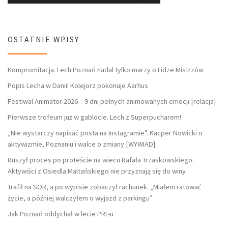
OSTATNIE WPISY
Kompromitacja. Lech Poznań nadal tylko marzy o Lidze Mistrzów
Popis Lecha w Danii! Kolejorz pokonuje Aarhus
Festiwal Animator 2026 – 9 dni pełnych animowanych emocji [relacja]
Pierwsze trofeum już w gablocie. Lech z Superpucharem!
„Nie wystarczy napisać posta na Instagramie”. Kacper Nowicki o
aktywizmie, Poznaniu i walce o zmiany [WYWIAD]
Ruszył proces po proteście na wiecu Rafała Trzaskowskiego.
Aktywiści z Osiedla Maltańskiego nie przyznają się do winy
Trafił na SOR, a po wypisie zobaczył rachunek. „Miałem ratować
życie, a później walczyłem o wyjazd z parkingu”
Jak Poznań oddychał w lecie PRL-u