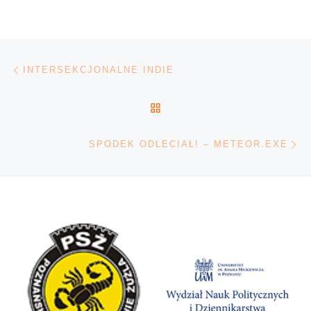
Nawigacja wpisu
Poprzedni wpis
INTERSEKCJONALNE INDIE
POWRÓT DO LISTY POS
Na
SPODEK ODLECIAŁ! – METEOR.EXE