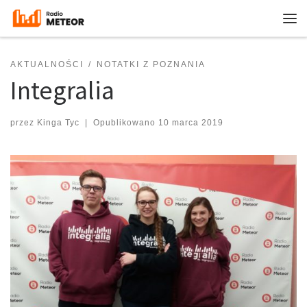
Przejdź do treści
Me
AKTUALNOŚCI
NOTATKI Z POZNANIA
Integralia
przez
Kinga Tyc
|
Opublikowano
10 marca 2019