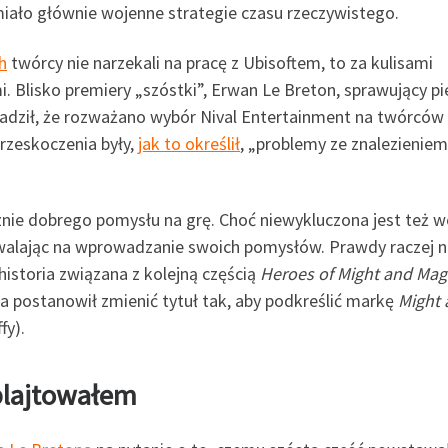
miało głównie wojenne strategie czasu rzeczywistego.
h
twórcy nie narzekali na pracę z Ubisoftem, to za kulisami
. Blisko premiery „szóstki”, Erwan Le Breton, sprawujący pi
radził, że rozważano wybór Nival Entertainment na twórców
przeskoczenia były,
jak to określił
, „problemy ze znalezieniem
znie dobrego pomysłu na grę. Choć niewykluczona jest też we
zwalając na wprowadzanie swoich pomysłów. Prawdy raczej n
istoria związana z kolejną częścią
Heroes of Might and Mag
 postanowił zmienić tytuł tak, aby podkreślić markę
Might 
fy).
plajtowałem