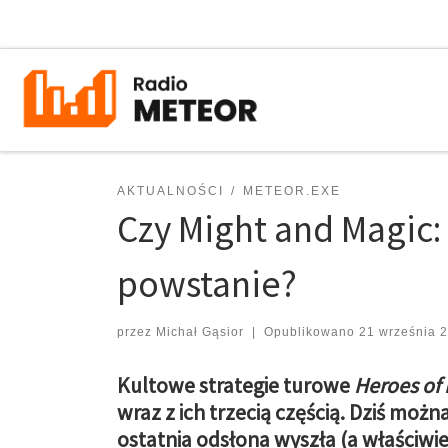
Przejdź do treści
AKTUALNOŚCI
METEOR.EXE
Czy Might and Magic:
powstanie?
przez
Michał Gąsior
|
Opublikowano
21 września 
Kultowe strategie turowe
Heroes of 
wraz z ich trzecią częścią. Dziś można
ostatnia odsłona wyszła (a właściwie