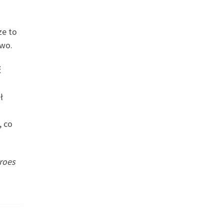
ze to
two.
ć
ł
, co
roes