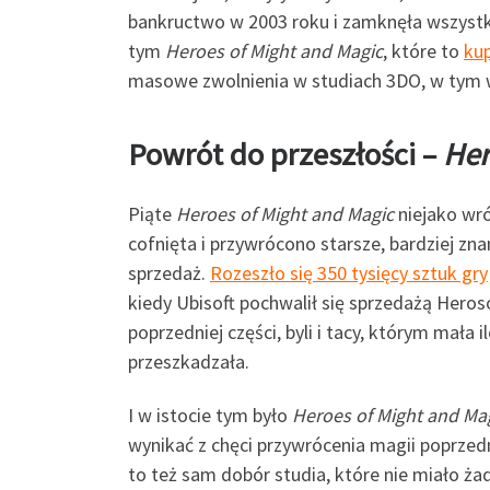
bankructwo w 2003 roku i zamknęła wszystk
tym
Heroes of Might and Magic
, które to
kup
masowe zwolnienia w studiach 3DO, w tym
Powrót do przeszłości –
Her
Piąte
Heroes of Might and Magic
niejako wró
cofnięta i przywrócono starsze, bardziej zn
sprzedaż.
Rozeszło się 350 tysięcy sztuk gry
kiedy Ubisoft pochwalił się sprzedażą Heros
poprzedniej części, byli i tacy, którym mała
przeszkadzała.
I w istocie tym było
Heroes of Might and Mag
wynikać z chęci przywrócenia magii poprzedn
to też sam dobór studia, które nie miało ż