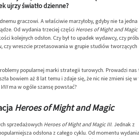
ek ujrzy światło dzienne?
ednemu graczowi. A właściwie marzyłoby, gdyby nie ta jedna 
iądze. Od wydania trzeciej części
Heroes of Might and Magic
kości kolejnych odsłon. Czy był to upadek wydawcy, czy prób
, czy wreszcie przetasowania w grupie studiów tworzących
problemy popularnej marki strategii turowych. Prowadzi nas 
zła bowiem aż 8 lat temu i zdaje się, że nic nie zmieni się w 
VIII
ma w ogóle szansę powstać?
acja
Heroes of Might and Magic
nych sprzedażowych
Heroes of Might and Magic III
. Jednak z
jpopularniejsza odsłona z całego cyklu. Od momentu wydani