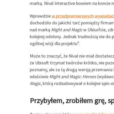
marką. Nival Interactive bowiem na koncie 
Wprawdzie
w przedpremierowych wywiadac
dochodziło do jakichś tarć pomiędzy firmami
nad marką
Might and Magic
w Ubisofcie, zd
kolejnej odsłony. Jednak trudnością nie do 
ogólnej wizji dla projektu”.
Może to znaczyć, że Nival nie miał dostatec
że Ubisoft trzymał twórców krótko, nie po
poznamy, ale za tą drugą wersją przemawia h
właściwie
Might and Magic: Heroes
(wydawca
Magic
, którą rozbudowywał o kolejne spin-of
Przybyłem, zrobiłem grę, s