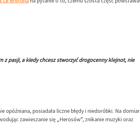
a Le Bretona
na pytanie o to, czemu szósta część powstawa
 z pasji, a kiedy chcesz stworzyć drogocenny klejnot, nie
ie opóźniana, posiadała liczne błędy i niedoróbki. Na domiar
owodując zawieszanie się „Herosów”, znikanie muzyki oraz