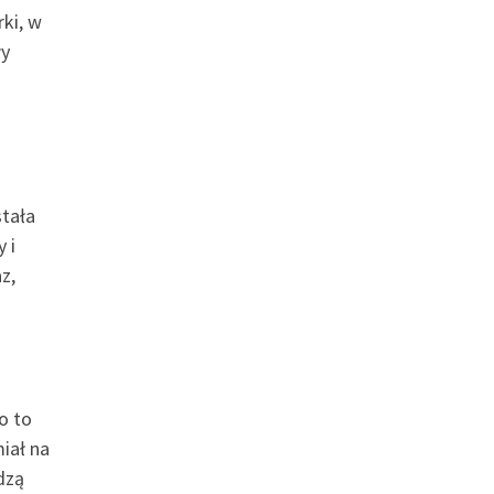
ki, w
ły
stała
 i
z,
o to
iał na
dzą