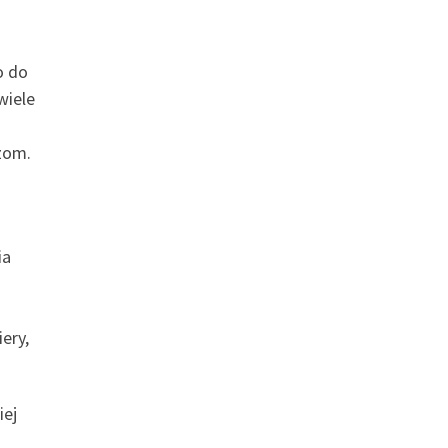
o do
wiele
czom.
ia
ery,
iej