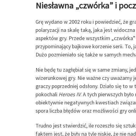
Niesławna „czwórka” i poc
Grę wydano w 2002 roku i powiedzieć, że gra
polaryzacji na skalę taką, jaka jest widoczn
aspektów gry. Przede wszystkim „czwórka” p
przypominający bajkowe korzenie serii. To, j
Dużo pozmieniało się także w samych mecha
Nie będę tu zagłębiał się w same zmiany, je
wizerunkowej gry. Nie ważne czy uważamy je 
graczy poprzedniej odsłony. Działo się to w t
pokochali
Heroes IV
. A tych pierwszych było
obiektywnie negatywnych kwestiach związany
spora liczba błędów oraz możliwości gry onl
Trudno jest stwierdzić, ile rozeszło się sztu
faktem jest, że były na tyle niskie, że nie 