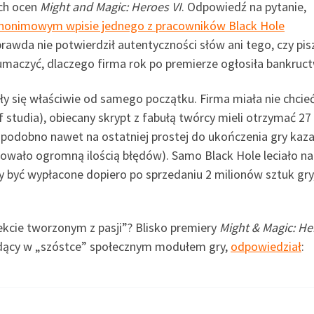
ych ocen
Might and Magic: Heroes VI
. Odpowiedź na pytanie,
nonimowym wpisie jednego z pracowników Black Hole
prawda nie potwierdził autentyczności słów ani tego, czy pis
umaczyć, dlaczego firma rok po premierze ogłosiła bankruc
ły się właściwie od samego początku. Firma miała nie chcie
f studia), obiecany skrypt z fabułą twórcy mieli otrzymać 27
podobno nawet na ostatniej prostej do ukończenia gry kaza
wało ogromną ilością błędów). Samo Black Hole leciało na
ły być wypłacone dopiero po sprzedaniu 2 milionów sztuk gry
kcie tworzonym z pasji”? Blisko premiery
Might & Magic: He
ędący w „szóstce” społecznym modułem gry,
odpowiedział
: