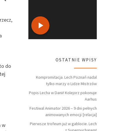
rzecz,
a
OSTATNIE WPISY
to do
tej
Kompromitacja. Lech Poznań nadal
tylko marzy o Lidze Mistrzów
Popis Lecha w Danii! Kolejorz pokonuje
Aarhus
Festiwal Animator 2026 – 9 dni pełnych
animowanych emocji [relacja]
Pierwsze trofeum już w gablocie. Lech
a w
z Superpucharem!