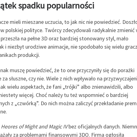
zątek spadku popularności
cze mieli mieszane uczucia, to jak nic nie powiedzieć. Doszł
a w polskiej polityce. Twórcy zdecydowali radykalnie zmienić 
rzeszła na pełne 3D oraz bardziej stonowany styl, mało
ak i niezbyt urodziwe animacje, nie spodobało się wielu gra
nikach produkcji.
dnak muszę powiedzieć, że to one przyczyniły się do porażki
za słuszne, czy nie. Wiele z nich wpływało na przyzwyczajen
ak wielu aspektach, że fani „trójki” albo znienawidzili, albo
 niestety więcej. Choć należy tu też wspomnieć o bardziej
ch z „czwórką”. Do nich można zaliczyć przekładanie premi
ine.
k
Heores of Might and Magic IV
bez oficjalnych danych. Niemn
nadążały za problemami finansowymi 3DO. Firma ogłosiła