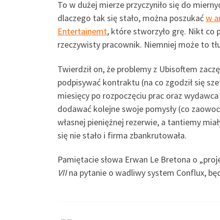
To w dużej mierze przyczyniło się do miern
dlaczego tak się stało, można poszukać
w a
Entertainemt
, które stworzyło grę. Nikt co 
rzeczywisty pracownik. Niemniej może to tł
Twierdził on, że problemy z Ubisoftem zaczę
podpisywać kontraktu (na co zgodził się sze
miesięcy po rozpoczęciu prac oraz wydawca 
dodawać kolejne swoje pomysły (co zaowoco
własnej pieniężnej rezerwie, a tantiemy mia
się nie stało i firma zbankrutowała.
Pamiętacie słowa Erwan Le Bretona o „proje
VII
na pytanie o wadliwy system Conflux, b