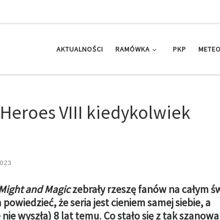
AKTUALNOŚCI
RAMÓWKA
PKP
METEO
 Heroes VIII kiedykolwiek
2023
Might and Magic
zebrały rzeszę fanów na całym św
 powiedzieć, że seria jest cieniem samej siebie, a
 nie wyszła) 8 lat temu
.
Co stało się z tak szanow