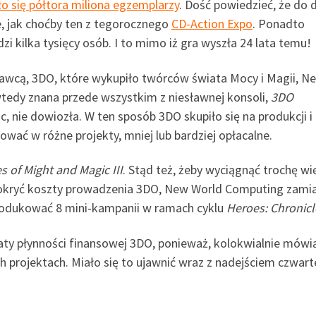
ło się półtora miliona egzemplarzy
. Dość powiedzieć, że do d
e, jak choćby ten z tegorocznego
CD-Action Expo
. Ponadto
zi kilka tysięcy osób. I to mimo iż gra wyszła 24 lata temu!
awcą, 3DO, które wykupiło twórców świata Mocy i Magii, N
tedy znana przede wszystkim z niesławnej konsoli,
3DO
c, nie dowiozła. W ten sposób 3DO skupiło się na produkcji i
ać w różne projekty, mniej lub bardziej opłacalne.
s of Might and Magic III
. Stąd też, żeby wyciągnąć trochę wi
e pokryć koszty prowadzenia 3DO, New World Computing zami
rodukować 8 mini-kampanii w ramach cyklu
Heroes: Chronicl
ty płynności finansowej 3DO, ponieważ, kolokwialnie mówi
ych projektach. Miało się to ujawnić wraz z nadejściem czwart