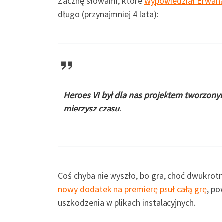
Zacznę słowami, które
wypowiedział Erwan
długo (przynajmniej 4 lata):
Heroes VI był dla nas projektem tworzonym
mierzysz czasu
.
Coś chyba nie wyszło, bo gra, choć dwukrotn
nowy dodatek na premierę psuł całą grę
, p
uszkodzenia w plikach instalacyjnych.