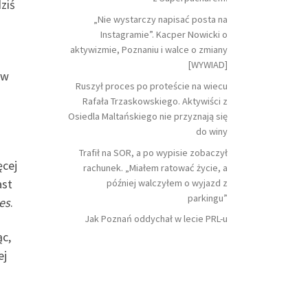
ziś
„Nie wystarczy napisać posta na
Instagramie”. Kacper Nowicki o
aktywizmie, Poznaniu i walce o zmiany
[WYWIAD]
ew
Ruszył proces po proteście na wiecu
Rafała Trzaskowskiego. Aktywiści z
Osiedla Maltańskiego nie przyznają się
do winy
Trafił na SOR, a po wypisie zobaczył
ęcej
rachunek. „Miałem ratować życie, a
ast
później walczyłem o wyjazd z
parkingu”
es
.
Jak Poznań oddychał w lecie PRL-u
ąc,
ej