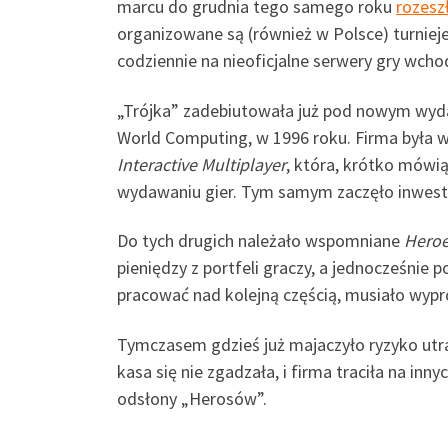
marcu do grudnia tego samego roku
rozesz
organizowane są (również w Polsce) turniej
codziennie na nieoficjalne serwery gry wchod
„Trójka” zadebiutowała już pod nowym wyd
World Computing, w 1996 roku. Firma była w
Interactive Multiplayer
, która, krótko mówią
wydawaniu gier. Tym samym zaczęło inwestow
Do tych drugich należało wspomniane
Heroe
pieniędzy z portfeli graczy, a jednocześni
pracować nad kolejną częścią, musiało wyp
Tymczasem gdzieś już majaczyło ryzyko utra
kasa się nie zgadzała, i firma traciła na inn
odsłony „Herosów”.