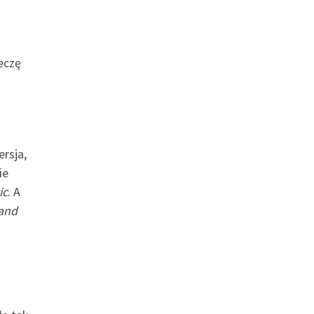
eczę
rsja,
ie
ic
. A
and