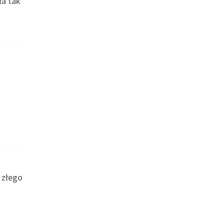
ła tak
 złego