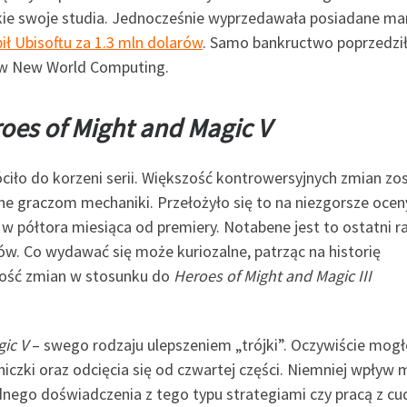
ie swoje studia. Jednocześnie wyprzedawała posiadane mar
ił Ubisoftu za 1.3 mln dolarów
. Samo bankructwo poprzedzi
 w New World Computing.
oes of Might and Magic V
ciło do korzeni serii. Większość kontrowersyjnych zmian zo
ane graczom mechaniki. Przełożyło się to na niezgorsze oceny
w półtora miesiąca od premiery. Notabene jest to ostatni ra
ów. Co wydawać się może kuriozalne, patrząc na historię
 ilość zmian w stosunku do
Heroes of Might and Magic III
ic V
– swego rodzaju ulepszeniem „trójki”. Oczywiście mogł
iczki oraz odcięcia się od czwartej części. Niemniej wpływ m
adnego doświadczenia z tego typu strategiami czy pracą z cu