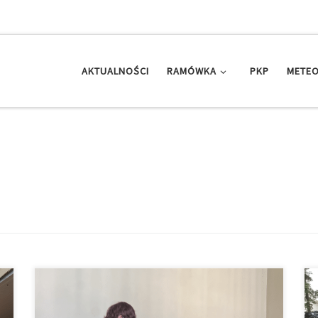
AKTUALNOŚCI
RAMÓWKA
PKP
METEO
Przed Sądem Rejonowym Poznań–Stare Miasto
rozpoczęło się postępowanie dotyczące wydarzeń z