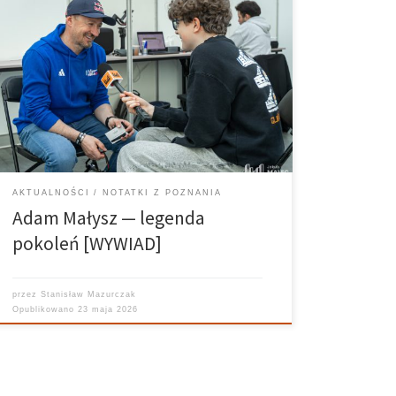
Rozmowa z Adamem Małyszem to spotkanie nie tylko
z legendą sportu, ale też człowiekiem, który od lat
angażuje się w inicjatywy wykraczające daleko poza
skocznię. Przy okazji kolejnej edycji Wings for Life
World Run w Poznaniu były mistrz świata opowiedział
[…]
AKTUALNOŚCI
NOTATKI Z POZNANIA
Adam Małysz — legenda
pokoleń [WYWIAD]
przez
Stanisław Mazurczak
Opublikowano
23 maja 2026