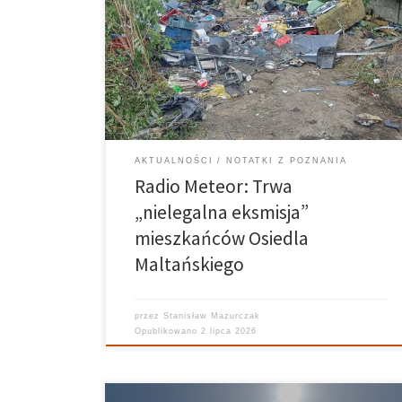
kolejnego incydentu związanego z trwającym
konfliktem o teren osiedla. Podczas prac na jednej z
działek przy ul. Termalnej koparka wjechała na
posesję, na której przebywała starsza kobieta.
Mieszkańcy mówią o nielegalnych działaniach,
natomiast […]
AKTUALNOŚCI
NOTATKI Z POZNANIA
Radio Meteor: Trwa
„nielegalna eksmisja”
mieszkańców Osiedla
Maltańskiego
przez
Stanisław Mazurczak
Opublikowano
2 lipca 2026