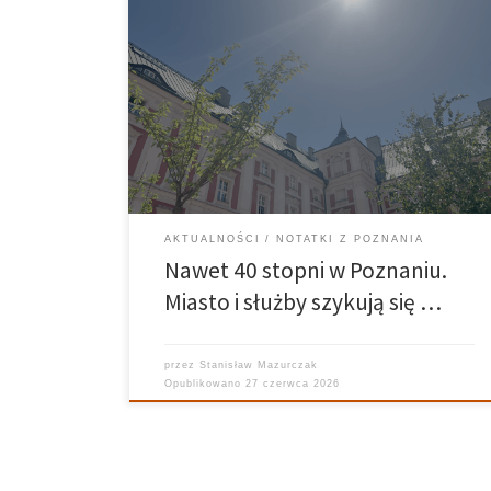
Przed Wielkopolską najgorętszy weekend tego roku.
Synoptycy IMGW prognozują, że już w niedzielę
temperatura może sięgnąć nawet 40 stopni Celsjusza.
W związku z prognozowaną falą upałów w Poznaniu
odbyły się posiedzenia miejskiego i wojewódzkiego
zespołu zarządzania kryzysowego. Władze miasta
oraz […]
AKTUALNOŚCI
NOTATKI Z POZNANIA
Nawet 40 stopni w Poznaniu.
Miasto i służby szykują się …
przez
Stanisław Mazurczak
Opublikowano
27 czerwca 2026