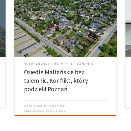
Osiedle Maltańskie od miesięcy pozostaje jednym z
najgłośniejszych tematów społecznych w Poznaniu.
Spór dotyczący przyszłości terenu przy ul.
Warszawskiej 82 obejmuje mieszkańców, kurię,
dewelopera, miasto oraz polityków. W tle są
wieloletnie umowy dzierżawy, kwestie własności
gruntów, postępowania sądowe, plany nowej […]
AKTUALNOŚCI
NOTATKI Z POZNANIA
Osiedle Maltańskie bez
tajemnic. Konflikt, który
podzielił Poznań
przez
Stanisław Mazurczak
Opublikowano
25 maja 2026