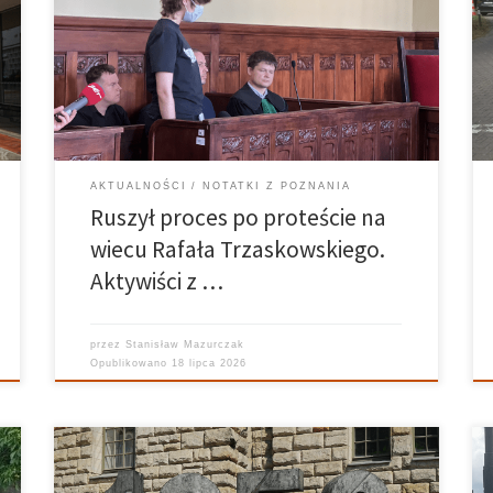
kwietnia ubiegłego roku podczas wiecu Rafała
Trzaskowskiego na placu Wolności. Cztery osoby
związane z Osiedlem Maltańskim odpowiadają za
zarzuty zakłócenia legalnego zgromadzenia oraz
niestosowania się do poleceń organizatorów.
Obwinieni […]
AKTUALNOŚCI
NOTATKI Z POZNANIA
Ruszył proces po proteście na
wiecu Rafała Trzaskowskiego.
Aktywiści z …
przez
Stanisław Mazurczak
Opublikowano
18 lipca 2026
Od robotniczego buntu, który wstrząsnął