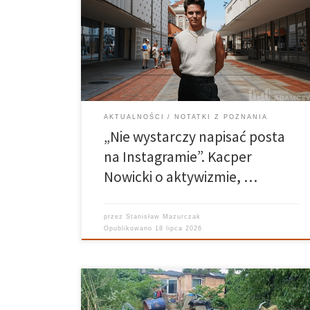
swoją działalnością zgromadził tysiące odbiorców w
mediach społecznościowych – ponad 46 tysięcy na
Instagramie, 21 tysięcy na TikToku i blisko 70 tysięcy na
Facebooku. Od lat angażuje się w sprawy edukacji,
praw uczniów […]
AKTUALNOŚCI
NOTATKI Z POZNANIA
„Nie wystarczy napisać posta
na Instagramie”. Kacper
Nowicki o aktywizmie, …
przez
Stanisław Mazurczak
Opublikowano
18 lipca 2026
Na Osiedlu Maltańskim w Poznaniu doszło do