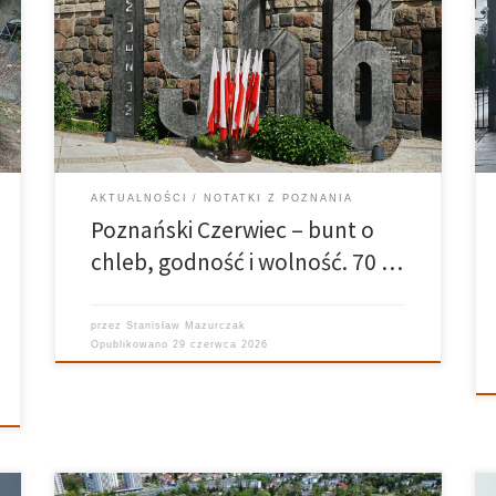
komunistyczną Polską, po uroczystości z udziałem
najwyższych władz państwowych i zagranicznych
delegacji. Poznań uczcił 70. rocznicę Poznańskiego
Czerwca 1956. Przypominano nie tylko przebieg
wydarzeń sprzed siedmiu dekad, ale także ich
znaczenie dla współczesnej Polski oraz […]
AKTUALNOŚCI
NOTATKI Z POZNANIA
Poznański Czerwiec – bunt o
chleb, godność i wolność. 70 …
przez
Stanisław Mazurczak
Opublikowano
29 czerwca 2026