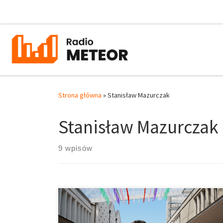
Przejdź do treści
Strona główna
»
Stanisław Mazurczak
Stanisław Mazurczak
9 wpisów
Kacper Nowicki to młody aktywista społeczny, który