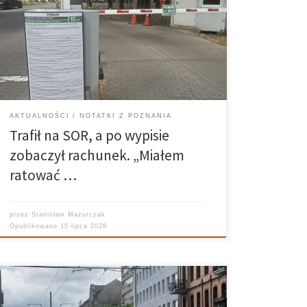
ponieważ lekarz rodzinny uznał, że jego stan może
wymagać natychmiastowej pomocy. Nie spodziewał
się jednak, że zamiast kilku godzin na Szpitalnym
Oddziale Ratunkowym spędzi w placówce niemal trzy
dni, a […]
AKTUALNOŚCI
NOTATKI Z POZNANIA
Trafił na SOR, a po wypisie
zobaczył rachunek. „Miałem
ratować …
przez
Stanisław Mazurczak
Opublikowano
15 lipca 2026
Jeszcze kilka lat temu tak głośne przypadki agresji