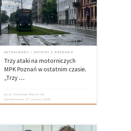
wobec pracowników komunikacji miejskiej zdarzały
się sporadycznie. Tymczasem w ostatnim czasie w
Poznaniu doszło aż do trzech ataków na
motorniczych MPK Poznań. Choć żaden z nich nie
zakończył się poważnymi obrażeniami, wszystkie […]
AKTUALNOŚCI
NOTATKI Z POZNANIA
Trzy ataki na motorniczych
MPK Poznań w ostatnim czasie.
„Trzy …
przez
Stanisław Mazurczak
Opublikowano
27 czerwca 2026