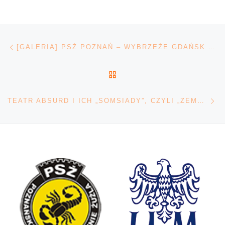
Nawigacja wpisu
Poprzedni wpis
[GALERIA] PSŻ POZNAŃ – WYBRZEŻE GDAŃSK 27.04.2024
POWRÓT DO LISTY POS
Na
TEATR ABSURD I ICH „SOMSIADY”, CZYLI „ZEMSTA” W NOWOCZESNYM WYDANIU