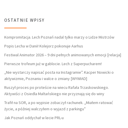
OSTATNIE WPISY
Kompromitacja. Lech Poznań nadal tylko marzy o Lidze Mistrzów
Popis Lecha w Danii! Kolejorz pokonuje Aarhus
Festiwal Animator 2026 – 9 dni pełnych animowanych emocji [relacja]
Pierwsze trofeum już w gablocie. Lech z Superpucharem!
„Nie wystarczy napisać posta na Instagramie”. Kacper Nowicki o
aktywizmie, Poznaniu i walce o zmiany [WYWIAD]
Ruszył proces po proteście na wiecu Rafała Trzaskowskiego.
Aktywiści z Osiedla Maltańskiego nie przyznają się do winy
Trafił na SOR, a po wypisie zobaczył rachunek. „Miałem ratować
życie, a później walczyłem o wyjazd z parkingu”
Jak Poznań oddychał w lecie PRL-u