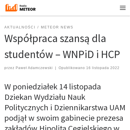
Przejdź do treści
Me
AKTUALNOŚCI
METEOR NEWS
Współpraca szansą dla
studentów – WNPiD i HCP
przez
Paweł Adamczewski
|
Opublikowano
16 listopada 2022
W poniedziałek 14 listopada
Dziekan Wydziału Nauk
Politycznych i Dziennikarstwa UAM
podjął w swoim gabinecie prezesa
zakładów Hipolita Cegielskiego w