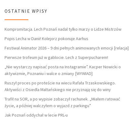
OSTATNIE WPISY
Kompromitacja. Lech Poznań nadal tylko marzy o Lidze Mistrzów
Popis Lecha w Danii! Kolejorz pokonuje Aarhus
Festiwal Animator 2026 – 9 dni pełnych animowanych emocji [relacja]
Pierwsze trofeum już w gablocie. Lech z Superpucharem!
„Nie wystarczy napisać posta na Instagramie”. Kacper Nowicki o
aktywizmie, Poznaniu i walce o zmiany [WYWIAD]
Ruszył proces po proteście na wiecu Rafała Trzaskowskiego.
Aktywiści z Osiedla Maltańskiego nie przyznają się do winy
Trafił na SOR, a po wypisie zobaczył rachunek. „Miałem ratować
życie, a później walczyłem o wyjazd z parkingu”
Jak Poznań oddychał w lecie PRL-u