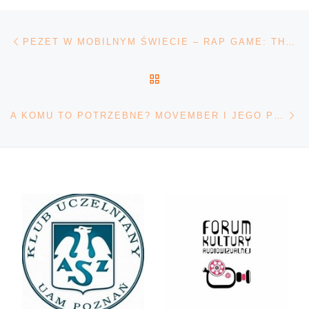
Nawigacja wpisu
Poprzedni wpis
PEZET W MOBILNYM ŚWIECIE – RAP GAME: THE STRIFE
POWRÓT DO LISTY POS
Na
A KOMU TO POTRZEBNE? MOVEMBER I JEGO POPULARNOŚĆ