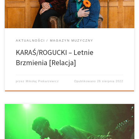
AKTUALNOŚCI
MAGAZYN MUZYCZNY
KARAŚ/ROGUCKI – Letnie
Brzmienia [Relacja]
przez
Mikołaj Piekarzewicz
Opublikowano
26 sierpnia 2022
Zeszły rok nie odebrał nam na szczęście przyjemności z
przeżywania wartościowych premier. 2020 poza masą