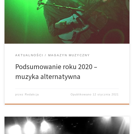
problemów, dał też tak szeroką gamę wspaniałych albumów, że
członkowie naszej redakcji w pocie czoła pracowali nad
odpowiednią selekcją, nierzadko wyrzekając się niezbędnych do
życia […]
AKTUALNOŚCI
MAGAZYN MUZYCZNY
Podsumowanie roku 2020 –
muzyka alternatywna
przez
Redakcja
Opublikowano
12 stycznia 2021