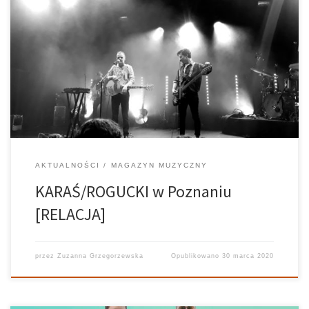
Czy da się stworzyć taneczny album o miłości i osadzić go w
apokaliptycznym uniwersum zwiastującym koniec świata?
Odpowiedź brzmi: da się, jeżeli rzecz jasna jest się Piotrem
Roguckim i Jakubem Karasiem, najgorętszym połączeniem na
polskiej scenie muzycznej od wielu lat. The […]
AKTUALNOŚCI
MAGAZYN MUZYCZNY
KARAŚ/ROGUCKI w Poznaniu
[RELACJA]
przez
Zuzanna Grzegorzewska
Opublikowano
30 marca 2020