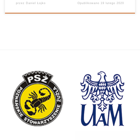
przez
Daniel Łojko
Opublikowano
19 lutego 2020