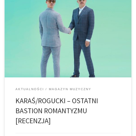
Jeszcze 3 lata temu, kiedy zespół The Dumplings intensywnie
koncertował ze swoim drugim albumem, a Coma pracowała nad
Metal Ballads vol.1 chyba nikt nie spodziewał się, że Jakub Karaś i
Piotr Rogucki połączą siły we wspólnym projekcie. Jednak każdy,
kto […]
AKTUALNOŚCI
MAGAZYN MUZYCZNY
KARAŚ/ROGUCKI – OSTATNI
BASTION ROMANTYZMU
[RECENZJA]