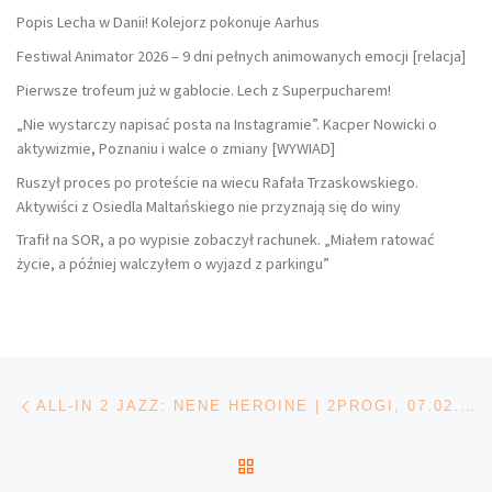
Popis Lecha w Danii! Kolejorz pokonuje Aarhus
Festiwal Animator 2026 – 9 dni pełnych animowanych emocji [relacja]
Pierwsze trofeum już w gablocie. Lech z Superpucharem!
„Nie wystarczy napisać posta na Instagramie”. Kacper Nowicki o
aktywizmie, Poznaniu i walce o zmiany [WYWIAD]
Ruszył proces po proteście na wiecu Rafała Trzaskowskiego.
Aktywiści z Osiedla Maltańskiego nie przyznają się do winy
Trafił na SOR, a po wypisie zobaczył rachunek. „Miałem ratować
życie, a później walczyłem o wyjazd z parkingu”
Nawigacja wpisu
Poprzedni wpis
ALL-IN 2 JAZZ: NENE HEROINE | 2PROGI, 07.02.2026 [RELACJA]
POWRÓT DO LISTY POS