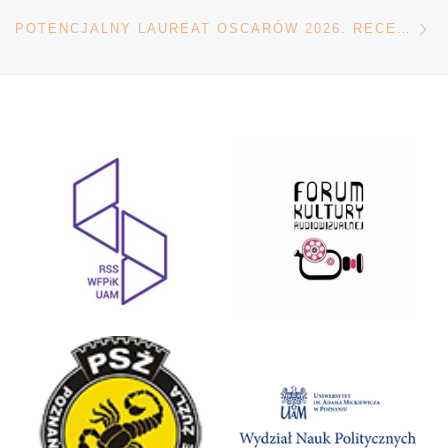
Na
POTENCJALNY LAUREAT OSCARÓW 2026. RECENZJA FILMU „WIELKI MARTY”