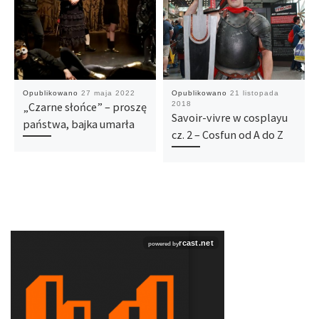
Opublikowano
27 maja 2022
Opublikowano
21 listopada
„Czarne słońce” – proszę
2018
Savoir-vivre w cosplayu
państwa, bajka umarła
cz. 2 – Cosfun od A do Z