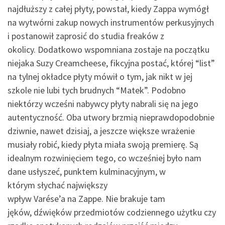
najdłuższy z całej płyty, powstał, kiedy Zappa wymógł
na wytwórni zakup nowych instrumentów perkusyjnych
i postanowił zaprosić do studia freaków z
okolicy. Dodatkowo wspomniana zostaje na początku
niejaka Suzy Creamcheese, fikcyjna postać, której “list”
na tylnej okładce płyty mówił o tym, jak nikt w jej
szkole nie lubi tych brudnych “Matek”. Podobno
niektórzy wcześni nabywcy płyty nabrali się na jego
autentyczność. Oba utwory brzmią nieprawdopodobnie
dziwnie, nawet dzisiaj, a jeszcze większe wrażenie
musiały robić, kiedy płyta miała swoją premierę. Są
idealnym rozwinięciem tego, co wcześniej było nam
dane usłyszeć, punktem kulminacyjnym, w
którym słychać największy
wpływ Varése’a na Zappe. Nie brakuje tam
jęków, dźwięków przedmiotów codziennego użytku czy