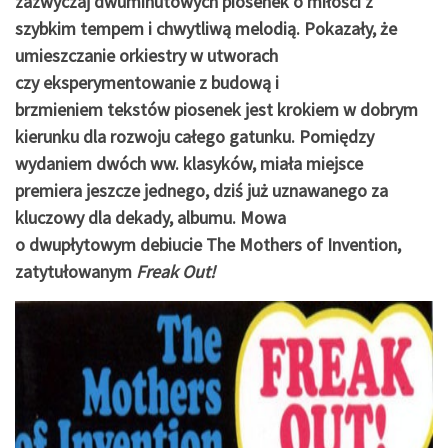
zazwyczaj dwuminutowych piosenek o miłości z
szybkim tempem i chwytliwą melodią. Pokazały, że
umieszczanie orkiestry w utworach
czy eksperymentowanie z budową i
brzmieniem tekstów piosenek jest krokiem w dobrym
kierunku dla rozwoju całego gatunku. Pomiędzy
wydaniem dwóch ww. klasyków, miała miejsce
premiera jeszcze jednego, dziś już uznawanego za
kluczowy dla dekady, albumu. Mowa
o dwupłytowym debiucie The Mothers of Invention,
zatytułowanym
Freak Out!