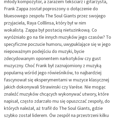
młody kompozytor, a zarazem tekściarz i gitarzysta,
Frank Zappa został poproszony o dołączenie do
bluesowego zespołu The Soul Giants przez swojego
przyjaciela, Raya Colllinsa, który był w nim
wokalistą. Zappa był postacią nietuzinkową. Co
wyróżniało go na tle innych muzyków jego czasów? To
specyficzne poczucie humoru, uwypuklające się w jego
niepoważnym podejściu do muzyki, bycie
zdecydowanym oponentem narkotyków czy gust
muzyczny. Choć Frank był zaznajomiony z muzyką
popularną wśród jego rówieśników, to najbardziej
fascynował się eksperymentami w muzyce klasycznej
jakich dokonywali Strawinski czy Varése. Nie mogąc
znaleźć muzyków chcących wykonywać utwory, które
napisał, często zdarzało mu się opuszczać zespoły, do
których należał, aż trafił do The Soul Giants, gdzie
szybko został liderem. Ów zespół na przestrzeni kilku