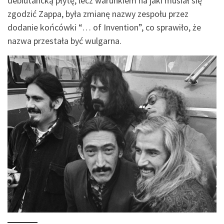
debiutancką płytę, lecz warunkiem na jaki musiał się
zgodzić Zappa, była zmianę nazwy zespołu przez
dodanie końcówki “… of Invention”, co sprawiło, że
nazwa przestała być wulgarna.