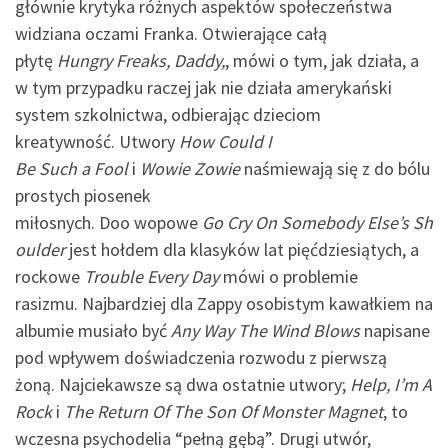
głównie krytyka różnych aspektów społeczeństwa
widziana oczami Franka. Otwierające całą
płytę
Hungry Freaks, Daddy,
, mówi o tym, jak działa, a
w tym przypadku raczej jak nie działa amerykański
system szkolnictwa, odbierając dzieciom
kreatywność. Utwory
How Could I
Be Such a Fool
i
Wowie Zowie
naśmiewają się z do bólu
prostych piosenek
miłosnych. Doo wopowe
Go Cry On Somebody Else’s Sh
oulder
jest hołdem dla klasyków lat pięćdziesiątych, a
rockowe
Trouble Every Day
mówi o problemie
rasizmu. Najbardziej dla Zappy osobistym kawałkiem na
albumie musiało być
Any Way The Wind Blows
napisane
pod wpływem doświadczenia rozwodu z pierwszą
żoną. Najciekawsze są dwa ostatnie utwory;
Help, I’m A
Rock
i
The Return Of The Son Of Monster Magnet
, to
wczesna psychodelia “pełną gębą”. Drugi utwór,