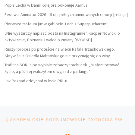
Popis Lecha w Danii! Kolejorz pokonuje Aarhus
Festiwal Animator 2026 – 9 dni pełnych animowanych emocji [relacja]
Pierwsze trofeum już w gablocie. Lech z Superpucharem!
„Nie wystarczy napisać posta na Instagramie”. Kacper Nowicki o
aktywizmie, Poznaniu i walce o zmiany [WYWIAD]
Ruszył proces po proteście na wiecu Rafała Trzaskowskiego.
Aktywiści z Osiedla Maltańskiego nie przyznają się do winy
Trafił na SOR, a po wypisie zobaczył rachunek. „Miałem ratować
życie, a później walczyłem o wyjazd z parkingu”
Jak Poznań oddychał w lecie PRL-u
Nawigacja wpisu
Poprzedni wpis
AKADEMICKIE PODSUMOWANIE TYGODNIA #36