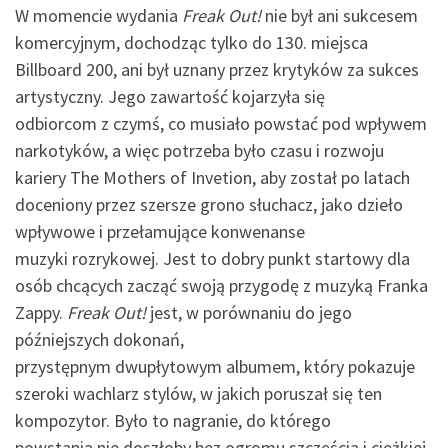
W momencie wydania
Freak Out!
nie był ani sukcesem
komercyjnym, dochodząc tylko do 130. miejsca
Billboard 200, ani był uznany przez krytyków za sukces
artystyczny. Jego zawartość kojarzyła się
odbiorcom z czymś, co musiało powstać pod wpływem
narkotyków, a więc potrzeba było czasu i rozwoju
kariery The Mothers of Invetion, aby został po latach
doceniony przez szersze grono słuchacz, jako dzieło
wpływowe i przełamujące konwenanse
muzyki rozrykowej. Jest to dobry punkt startowy dla
osób chcących zacząć swoją przygodę z muzyką Franka
Zappy.
Freak Out!
jest, w porównaniu do jego
późniejszych dokonań,
przystępnym dwupłytowym albumem, który pokazuje
szeroki wachlarz stylów, w jakich poruszał się ten
kompozytor. Było to nagranie, do którego
powstania nie doszłoby bez ogromu szczęścia i ciężkiej