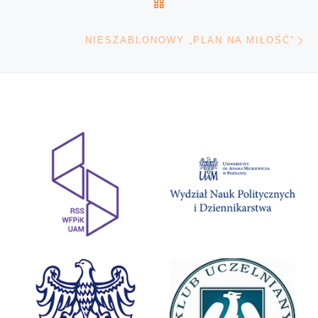
POWRÓT DO LISTY POS
Na
NIESZABLONOWY „PLAN NA MIŁOŚĆ”