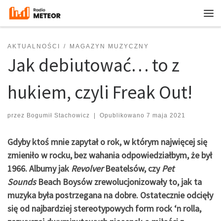
Przejdź do treści
Me
AKTUALNOŚCI
MAGAZYN MUZYCZNY
Jak debiutować… to z
hukiem, czyli Freak Out!
przez
Bogumił Stachowicz
|
Opublikowano
7 maja 2021
Gdyby ktoś mnie zapytał o rok, w którym najwięcej się
zmieniło w rocku, bez wahania odpowiedziałbym, że był
1966. Albumy jak
Revolver
Beatelsów, czy
Pet
Sounds
Beach Boysów zrewolucjonizowały to, jak ta
muzyka była postrzegana na dobre. Ostatecznie odcięły
się od najbardziej stereotypowych form rock ‘n rolla,