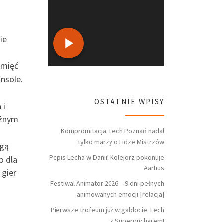
ie
amięć
nsole.
OSTATNIE WPISY
 i
ażnym
Kompromitacja. Lech Poznań nadal
tylko marzy o Lidze Mistrzów
ugą
Popis Lecha w Danii! Kolejorz pokonuje
o dla
Aarhus
 gier
Festiwal Animator 2026 – 9 dni pełnych
animowanych emocji [relacja]
Pierwsze trofeum już w gablocie. Lech
z Superpucharem!