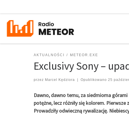
Przejdź do treści
AKTUALNOŚCI
METEOR.EXE
Exclusivy Sony – up
przez
Marcel Kędziora
|
Opublikowano
25 paździe
Dawno, dawno temu, za siedmioma górami i l
potężne, lecz różniły się kolorem. Pierwsze 
Prowadziły odwieczną rywalizację. Niebiescy 