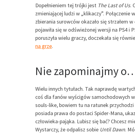
Dopełnieniem tej trójki jest
The Last of Us
. 
zmieniającej ludzi w „klikaczy”. Połączenie w
zbierania surowców okazało się strzałem w d
pojawiła się w odświeżonej wersji na PS4 i 
poruszyła wielu graczy, doczekała się równie
na grze
.
Nie zapominajmy o
Wielu innych tytułach. Tak naprawdę wartych
coś dla fanów wyścigów samochodowych w p
souls-like, bowiem tu na ratunek przychodzi
posiada prawa do postaci Spider-Mana, ukaza
człowieka-pająka. Lubisz się bać? Chcesz mi
Wystarczy, że odpalisz sobie
Until Dawn
. M