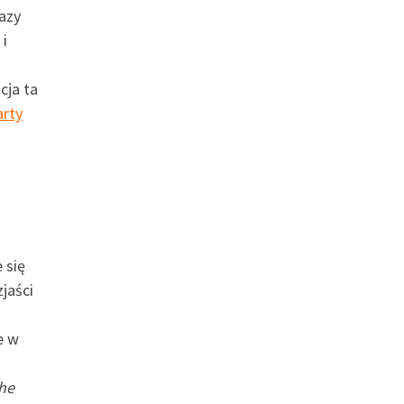
razy
 i
cja ta
arty
 się
jaści
e w
he