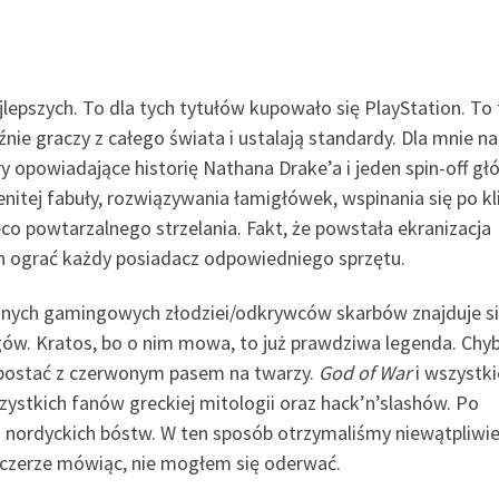
jlepszych. To dla tych tytułów kupowało się PlayStation. To 
źnie graczy z całego świata i ustalają standardy. Dla mnie na
gry opowiadające historię Nathana Drake’a i jeden spin-off gł
nitej fabuły, rozwiązywania łamigłówek, wspinania się po kl
eco powtarzalnego strzelania. Fakt, że powstała ekranizacja
en ograć każdy posiadacz odpowiedniego sprzętu.
znanych gamingowych złodziei/odkrywców skarbów znajduje s
gów. Kratos, bo o nim mowa, to już prawdziwa legenda. Chy
ą postać z czerwonym pasem na twarzy.
God of War
i wszystki
zystkich fanów greckiej mitologii oraz hack’n’slashów. Po
ata nordyckich bóstw. W ten sposób otrzymaliśmy niewątpliwi
 szczerze mówiąc, nie mogłem się oderwać.