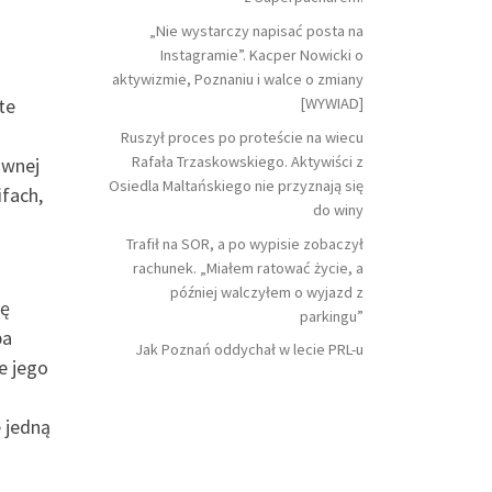
„Nie wystarczy napisać posta na
Instagramie”. Kacper Nowicki o
aktywizmie, Poznaniu i walce o zmiany
[WYWIAD]
te
Ruszył proces po proteście na wiecu
Rafała Trzaskowskiego. Aktywiści z
ównej
Osiedla Maltańskiego nie przyznają się
ifach,
do winy
Trafił na SOR, a po wypisie zobaczył
rachunek. „Miałem ratować życie, a
później walczyłem o wyjazd z
ię
parkingu”
ba
Jak Poznań oddychał w lecie PRL-u
e jego
e jedną