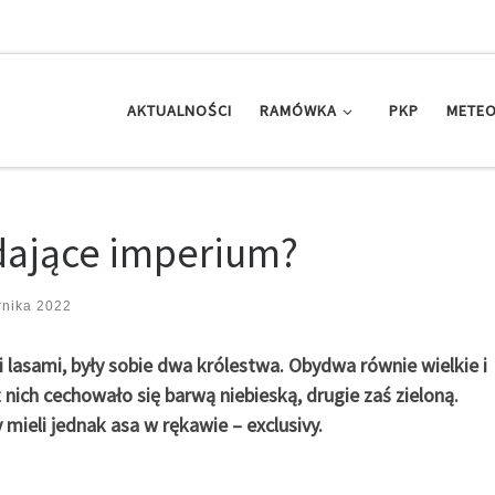
AKTUALNOŚCI
RAMÓWKA
PKP
METEO
adające imperium?
rnika 2022
asami, były sobie dwa królestwa. Obydwa równie wielkie i
z nich cechowało się barwą niebieską, drugie zaś zieloną.
mieli jednak asa w rękawie – exclusivy.