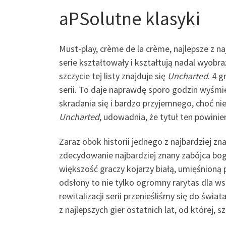
aPSolutne klasyki
Must-play, crème de la crème, najlepsze z na
serie kształtowały i kształtują nadal wyobra
szczycie tej listy znajduje się
Uncharted
. 4 
serii. To daje naprawdę sporo godzin wyśmie
skradania się i bardzo przyjemnego, choć ni
Uncharted
, udowadnia, że tytuł ten powini
Zaraz obok historii jednego z najbardziej 
zdecydowanie najbardziej znany zabójca bo
większość graczy kojarzy białą, umięśnion
odsłony to nie tylko ogromny rarytas dla ws
rewitalizacji serii przenieśliśmy się do świ
z najlepszych gier ostatnich lat, od której,