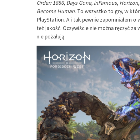
Order: 1886
,
Days Gone
,
inFamous
,
Horizon
Become Human
. To wszystko to gry, w któ
PlayStation. A i tak pewnie zapomniałem o wi
też jakość. Oczywiście nie można ręczyć za 
nie pożałują.