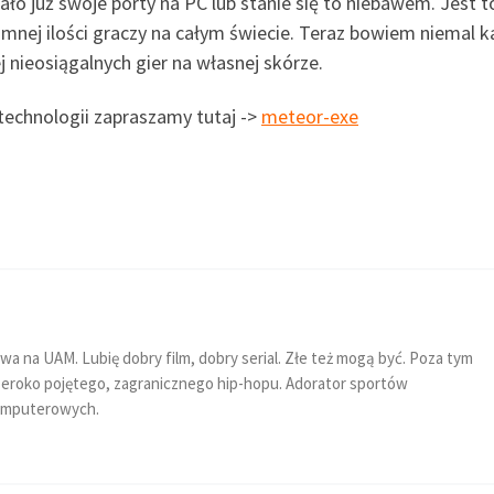
ło już swoje porty na PC lub stanie się to niebawem. Jest t
nej ilości graczy na całym świecie. Teraz bowiem niemal k
 nieosiągalnych gier na własnej skórze.
 technologii zapraszamy tutaj ->
meteor-exe
a na UAM. Lubię dobry film, dobry serial. Złe też mogą być. Poza tym
eroko pojętego, zagranicznego hip-hopu. Adorator sportów
komputerowych.