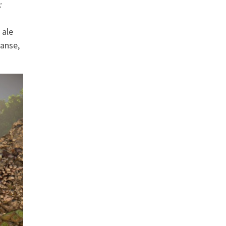
:
 ale
zanse,