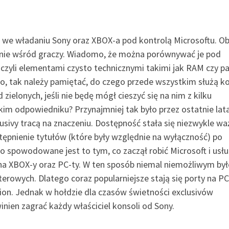
 we władaniu Sony oraz XBOX-a pod kontrolą Microsoftu. Ob
anie wśród graczy. Wiadomo, że można porównywać je pod
czyli elementami czysto technicznymi takimi jak RAM czy p
o, tak należy pamiętać, do czego przede wszystkim służą ko
 zielonych, jeśli nie będę mógł cieszyć się na nim z kilku
im odpowiedniku? Przynajmniej tak było przez ostatnie lata
lusivy tracą na znaczeniu. Dostępność stała się niezwykle w
tępnienie tytułów (które były względnie na wyłączność) po
 spowodowane jest to tym, co zaczął robić Microsoft i usł
 na XBOX-y oraz PC-ty. W ten sposób niemal niemożliwym był
rowych. Dlatego coraz popularniejsze stają się porty na PC
ion. Jednak w hołdzie dla czasów świetności exclusivów
inien zagrać każdy właściciel konsoli od Sony.