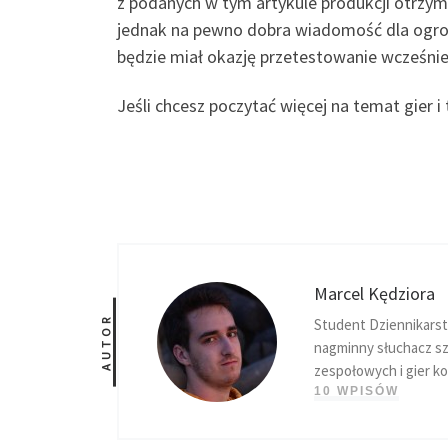
z podanych w tym artykule produkcji otrzyma
jednak na pewno dobra wiadomość dla ogrom
będzie miał okazję przetestowanie wcześniej
Jeśli chcesz poczytać więcej na temat gier i
Marcel Kędziora
AUTOR
Student Dziennikarstw
nagminny słuchacz sz
zespołowych i gier 
10 WPISÓW