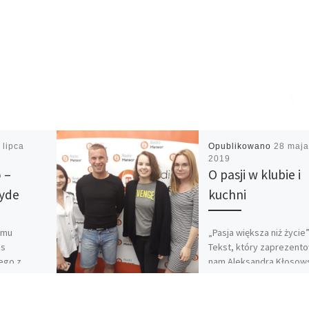
 lipca
Opublikowano
28 maja
2019
 –
O pasji w klubie i
lyde
kuchni
emu
„Pasja większa niż życie
es
Tekst, który zaprezent
ego z
nam Aleksandra Kłosow
nych,
zaprzyjaźnionego BUC-a
przybliżył jak praca DJ-a
mów
wygląda z innej strony. 