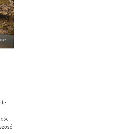
ede
ości.
kszość