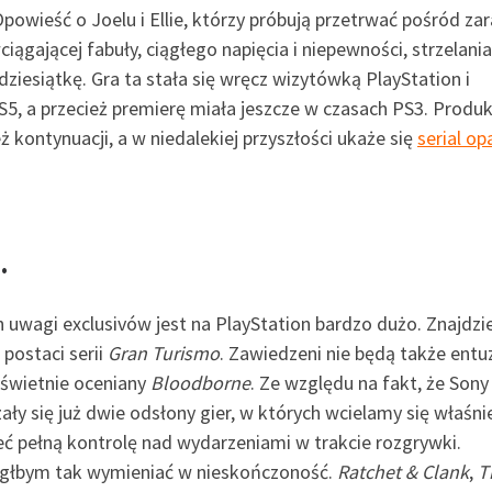
Opowieść o Joelu i Ellie, którzy próbują przetrwać pośród za
ciągającej fabuły, ciągłego napięcia i niepewności, strzelania
ziesiątkę. Gra ta stała się wręcz wizytówką PlayStation i
PS5, a przecież premierę miała jeszcze w czasach PS3. Produk
ż kontynuacji, a w niedalekiej przyszłości ukaże się
serial op
…
 uwagi exclusivów jest na PlayStation bardzo dużo. Znajdzie
ostaci serii
Gran Turismo
. Zawiedzeni nie będą także entuz
 świetnie oceniany
Bloodborne
. Ze względu na fakt, że Sony
ły się już dwie odsłony gier, w których wcielamy się właśni
eć pełną kontrolę nad wydarzeniami w trakcie rozgrywki.
ógłbym tak wymieniać w nieskończoność.
Ratchet & Clank
,
T