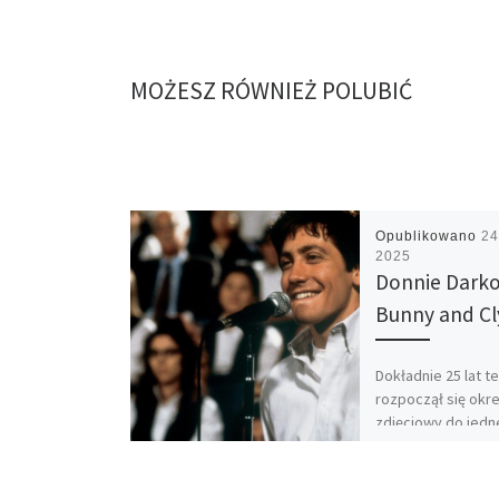
MOŻESZ RÓWNIEŻ POLUBIĆ
Opublikowano
24
2025
Donnie Darko
Bunny and C
Dokładnie 25 lat t
rozpoczął się okr
zdjęciowy do jedn
najbardziej odważ
przełomowych i
intrygujących fil