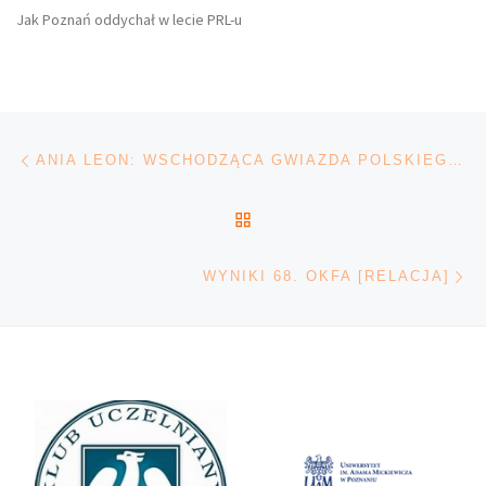
Jak Poznań oddychał w lecie PRL-u
Nawigacja wpisu
Poprzedni wpis
ANIA LEON: WSCHODZĄCA GWIAZDA POLSKIEGO ELEKTRO-POPU [WYWIAD]
POWRÓT DO LISTY POS
Na
WYNIKI 68. OKFA [RELACJA]