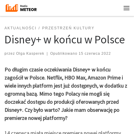
Przejdź do treści
Me
AKTUALNOŚCI
PRZESTRZEŃ KULTURY
Disney+ w końcu w Polsce
przez
Olga Kasperek
|
Opublikowano
15 czerwca 2022
Po długim czasie oczekiwania Disney+ w końcu
zagościł w Polsce. Netflix, HBO Max, Amazon Prime i
wiele innych platform jest już dostępnych, w dodatku z
ogromną bazą. Mimo tego Polacy nie mogli się
doczekać dostępu do produkcji oferowanych przed
Disney+. Czy było warto? Jakie mam obserwację po
premierze nowej platformy?
14 czerwca miała miejsce premiera nowej platformy.