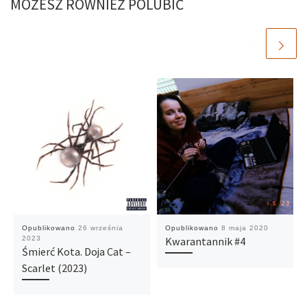
MOŻESZ RÓWNIEŻ POLUBIĆ
Opublikowano
26 września
Opublikowano
8 maja 2020
2023
Kwarantannik #4
Śmierć Kota. Doja Cat –
Scarlet (2023)