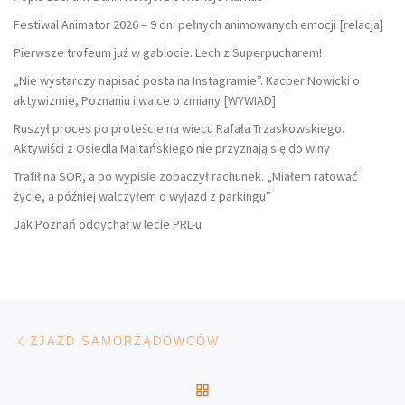
Festiwal Animator 2026 – 9 dni pełnych animowanych emocji [relacja]
Pierwsze trofeum już w gablocie. Lech z Superpucharem!
„Nie wystarczy napisać posta na Instagramie”. Kacper Nowicki o
aktywizmie, Poznaniu i walce o zmiany [WYWIAD]
Ruszył proces po proteście na wiecu Rafała Trzaskowskiego.
Aktywiści z Osiedla Maltańskiego nie przyznają się do winy
Trafił na SOR, a po wypisie zobaczył rachunek. „Miałem ratować
życie, a później walczyłem o wyjazd z parkingu”
Jak Poznań oddychał w lecie PRL-u
Nawigacja wpisu
Poprzedni wpis
ZJAZD SAMORZĄDOWCÓW
POWRÓT DO LISTY POS