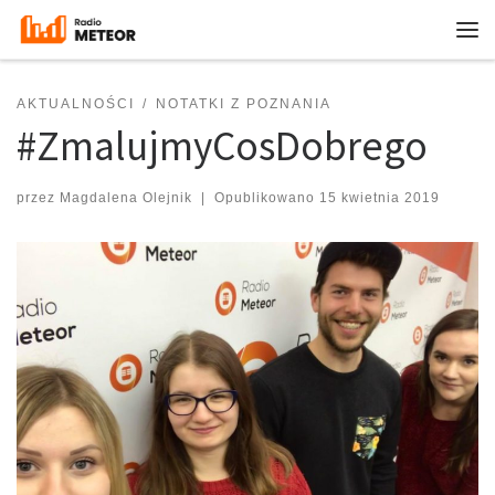
Przejdź do treści
Me
AKTUALNOŚCI
NOTATKI Z POZNANIA
#ZmalujmyCosDobrego
przez
Magdalena Olejnik
|
Opublikowano
15 kwietnia 2019