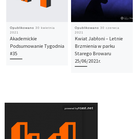
Opublikowano
30 kwietnia
Opublikowano
30 czerwca
2021
2021
Akademickie
Kwiat Jabłoni – Letnie
Podsumowanie Tygodnia
Brzmienia w parku
#35
Starego Browaru
25/06/2021r.