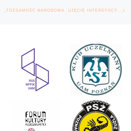
Na
„TOŻSAMOŚĆ NARODOWA. UJĘCIE INTERDYSCYPLINARNE”