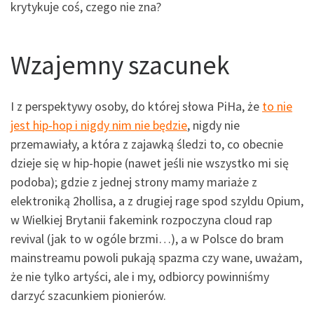
krytykuje coś, czego nie zna?
Wzajemny szacunek
I z perspektywy osoby, do której słowa PiHa, że
to nie
jest hip-hop i nigdy nim nie będzie
, nigdy nie
przemawiały, a która z zajawką śledzi to, co obecnie
dzieje się w hip-hopie (nawet jeśli nie wszystko mi się
podoba); gdzie z jednej strony mamy mariaże z
elektroniką 2hollisa, a z drugiej rage spod szyldu Opium,
w Wielkiej Brytanii fakemink rozpoczyna cloud rap
revival (jak to w ogóle brzmi…), a w Polsce do bram
mainstreamu powoli pukają spazma czy wane, uważam,
że nie tylko artyści, ale i my, odbiorcy powinniśmy
darzyć szacunkiem pionierów.