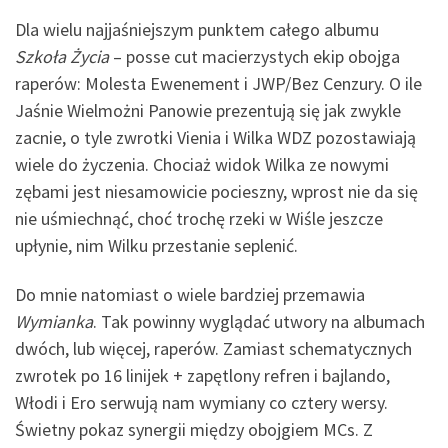
Dla wielu najjaśniejszym punktem całego albumu
Szkoła Życia
– posse cut macierzystych ekip obojga
raperów: Molesta Ewenement i JWP/Bez Cenzury. O ile
Jaśnie Wielmożni Panowie prezentują się jak zwykle
zacnie, o tyle zwrotki Vienia i Wilka WDZ pozostawiają
wiele do życzenia. Chociaż widok Wilka ze nowymi
zębami jest niesamowicie pocieszny, wprost nie da się
nie uśmiechnąć, choć trochę rzeki w Wiśle jeszcze
upłynie, nim Wilku przestanie seplenić.
Do mnie natomiast o wiele bardziej przemawia
Wymianka
. Tak powinny wyglądać utwory na albumach
dwóch, lub więcej, raperów. Zamiast schematycznych
zwrotek po 16 linijek + zapętlony refren i bajlando,
Włodi i Ero serwują nam wymiany co cztery wersy.
Świetny pokaz synergii między obojgiem MCs. Z