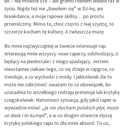
bo – nie mówcie Ero – ale graffiti robiłem ledwie raz w
życiu. Nigdy też nie „bawiłem się” w DJ-kę, ani
breakdance, a moje rapowe skillsy… po prostu
przemilczmy. Mimo to, choć często z niej szydzę, to
szczerze kocham tę kulturę. A zwłaszcza muzę.
Bo mnie najzwyczajniej w świecie interesuje rap.
Interesują mnie wszyscy: nowi raperzy, odchodzący, ci
będący na piedestale i z niego spadający. Jestem
nieustannie ciekaw tego, co się dzieje w rapgrze, co
trenduje, a co wychodzi z mody. I jakkolwiek źle to
może nie zabrzmieć: uważam to za obowiązek, bo
uzasadnia to wszelkiego rodzaju pretensje lub krytykę
czegokolwiek. Natomiast sytuacja, gdy jakiś raper w
wywiadzie mówi: „
ja nie słucham polskich płyt, może
ze dwie i to kumpli
”, a w co drugim utworze słyszę
krytykę polskiego rapu to dla mnie absurd. To co,