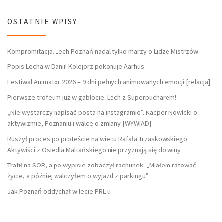
OSTATNIE WPISY
Kompromitacja. Lech Poznań nadal tylko marzy o Lidze Mistrzów
Popis Lecha w Danii! Kolejorz pokonuje Aarhus
Festiwal Animator 2026 – 9 dni pełnych animowanych emocji [relacja]
Pierwsze trofeum już w gablocie. Lech z Superpucharem!
„Nie wystarczy napisać posta na Instagramie”. Kacper Nowicki o
aktywizmie, Poznaniu i walce o zmiany [WYWIAD]
Ruszył proces po proteście na wiecu Rafała Trzaskowskiego.
Aktywiści z Osiedla Maltańskiego nie przyznają się do winy
Trafił na SOR, a po wypisie zobaczył rachunek. „Miałem ratować
życie, a później walczyłem o wyjazd z parkingu”
Jak Poznań oddychał w lecie PRL-u