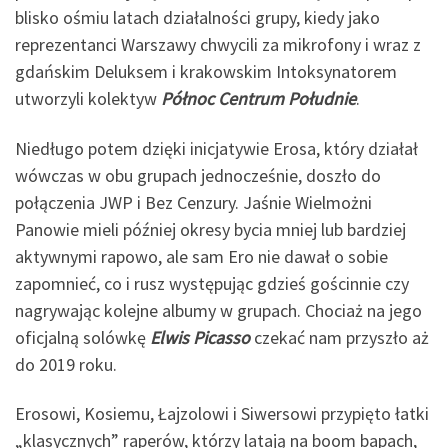
blisko ośmiu latach działalności grupy, kiedy jako
reprezentanci Warszawy chwycili za mikrofony i wraz z
gdańskim Deluksem i krakowskim Intoksynatorem
utworzyli kolektyw
Północ Centrum Południe
.
Niedługo potem dzięki inicjatywie Erosa, który działał
wówczas w obu grupach jednocześnie, doszło do
połączenia JWP i Bez Cenzury. Jaśnie Wielmożni
Panowie mieli później okresy bycia mniej lub bardziej
aktywnymi rapowo, ale sam Ero nie dawał o sobie
zapomnieć, co i rusz występując gdzieś gościnnie czy
nagrywając kolejne albumy w grupach. Chociaż na jego
oficjalną solówkę
Elwis
Picasso
czekać nam przyszło aż
do 2019 roku.
Erosowi, Kosiemu, Łajzolowi i Siwersowi przypięto łatki
„klasycznych” raperów, którzy latają na boom bapach,