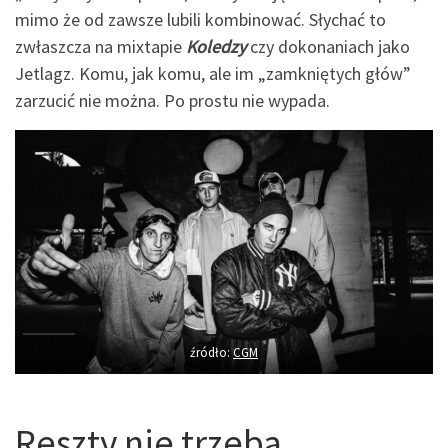
mimo że od zawsze lubili kombinować. Słychać to
zwłaszcza na mixtapie
Koledzy
czy dokonaniach jako
Jetlagz. Komu, jak komu, ale im „zamkniętych głów”
zarzucić nie można. Po prostu nie wypada.
źródło:
CGM
Reszty nie trzeba