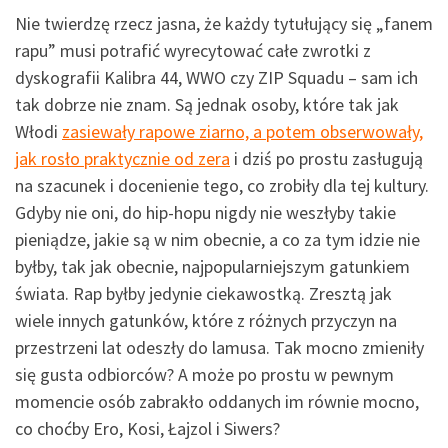
Nie twierdzę rzecz jasna, że każdy tytułujący się „fanem
rapu” musi potrafić wyrecytować całe zwrotki z
dyskografii Kalibra 44, WWO czy ZIP Squadu – sam ich
tak dobrze nie znam. Są jednak osoby, które tak jak
Włodi
zasiewały rapowe ziarno, a potem obserwowały,
jak rosło praktycznie od zera
i dziś po prostu zasługują
na szacunek i docenienie tego, co zrobiły dla tej kultury.
Gdyby nie oni, do hip-hopu nigdy nie weszłyby takie
pieniądze, jakie są w nim obecnie, a co za tym idzie nie
byłby, tak jak obecnie, najpopularniejszym gatunkiem
świata. Rap byłby jedynie ciekawostką. Zresztą jak
wiele innych gatunków, które z różnych przyczyn na
przestrzeni lat odeszły do lamusa. Tak mocno zmieniły
się gusta odbiorców? A może po prostu w pewnym
momencie osób zabrakło oddanych im równie mocno,
co choćby Ero, Kosi, Łajzol i Siwers?