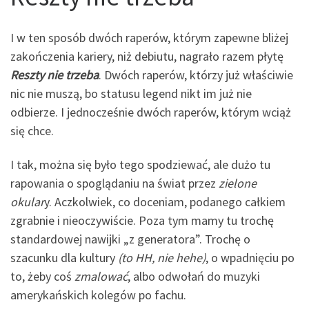
I w ten sposób dwóch raperów, którym zapewne bliżej
zakończenia kariery, niż debiutu, nagrało razem płytę
Reszty nie trzeba
. Dwóch raperów, którzy już właściwie
nic nie muszą, bo statusu legend nikt im już nie
odbierze. I jednocześnie dwóch raperów, którym wciąż
się chce.
I tak, można się było tego spodziewać, ale dużo tu
rapowania o spoglądaniu na świat przez
zielone
okular
y. Aczkolwiek, co doceniam, podanego całkiem
zgrabnie i nieoczywiście. Poza tym mamy tu trochę
standardowej nawijki „z generatora”. Trochę o
szacunku dla kultury
(to HH, nie hehe)
, o wpadnięciu po
to, żeby coś
zmalować
, albo odwołań do muzyki
amerykańskich kolegów po fachu.