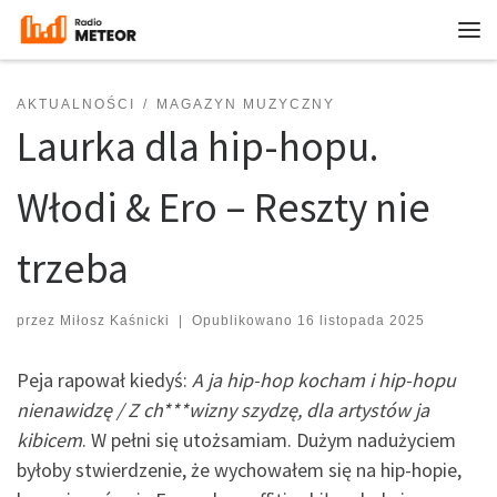
Przejdź do treści
Me
AKTUALNOŚCI
MAGAZYN MUZYCZNY
Laurka dla hip-hopu.
Włodi & Ero – Reszty nie
trzeba
przez
Miłosz Kaśnicki
|
Opublikowano
16 listopada 2025
Peja rapował kiedyś:
A ja hip-hop kocham i hip-hopu
nienawidzę / Z ch***wizny szydzę, dla artystów ja
kibicem
. W pełni się utożsamiam. Dużym nadużyciem
byłoby stwierdzenie, że wychowałem się na hip-hopie,