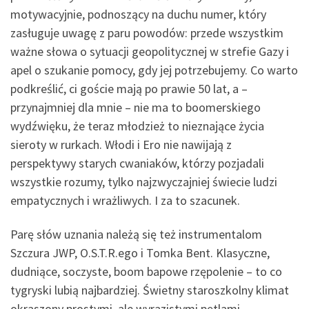
motywacyjnie, podnoszący na duchu numer, który
zasługuje uwagę z paru powodów: przede wszystkim
ważne słowa o sytuacji geopolitycznej w strefie Gazy i
apel o szukanie pomocy, gdy jej potrzebujemy. Co warto
podkreślić, ci goście mają po prawie 50 lat, a –
przynajmniej dla mnie – nie ma to boomerskiego
wydźwięku, że teraz młodzież to nieznające życia
sieroty w rurkach. Włodi i Ero nie nawijają z
perspektywy starych cwaniaków, którzy pozjadali
wszystkie rozumy, tylko najzwyczajniej świecie ludzi
empatycznych i wrażliwych. I za to szacunek.
Parę słów uznania należą się też instrumentalom
Szczura JWP, O.S.T.R.ego i Tomka Bent. Klasyczne,
dudniące, soczyste, boom bapowe rzępolenie – to co
tygryski lubią najbardziej. Świetny staroszkolny klimat
okraszony prostymi, ale wyrazistymi pętlami.