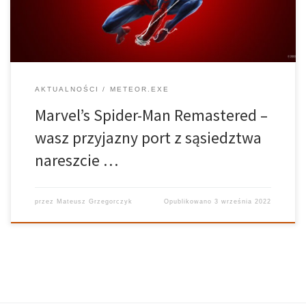
[…]
AKTUALNOŚCI
METEOR.EXE
Marvel’s Spider-Man Remastered –
wasz przyjazny port z sąsiedztwa
nareszcie …
przez
Mateusz Grzegorczyk
Opublikowano
3 września 2022