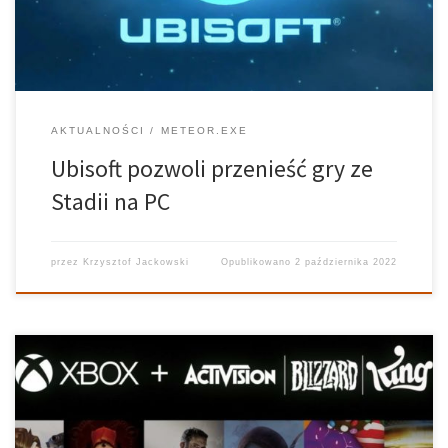
użytkownicy zdołali uzbierać przez trzy lata […]
AKTUALNOŚCI
METEOR.EXE
Ubisoft pozwoli przenieść gry ze
Stadii na PC
przez
Krzysztof Jackowski
Opublikowano
2 października 2022
Przedwczoraj doszło do sytuacji bezprecedensowej. Microsoft
ogłosił wykupienie Activision Blizzard za astronomiczną kwotę