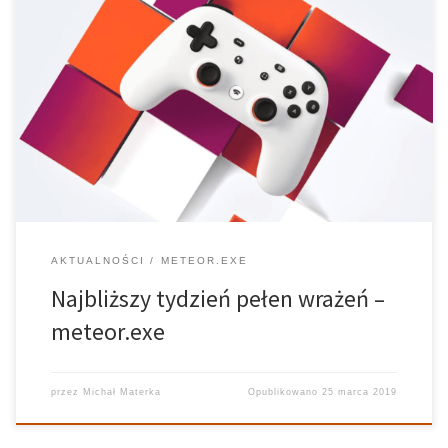
Prowadzący: Michał Materka, Adam Burmistrzak Realizator: Maciej
Markowski W dzisiejszym Meteor.exe dzielimy się z Wami dużą
ilością nowinek ze świata gier, ale również zapowiadamy bardzo
ważne wydarzenie dla fanów motoryzacji. Naszą audycje
rozpoczęliśmy od zapowiedzi wielkiego eventu. Mowa
oczywiście o […]
AKTUALNOŚCI
METEOR.EXE
Najbliższy tydzień pełen wrażeń –
meteor.exe
przez
Michał Materka
Opublikowano
25 marca 2019