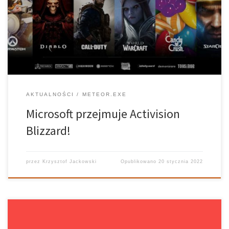
68,7 miliarda dolarów. Świat gier wideo przeszedł trzęsienie
ziemi. W ciągu kilku chwil największe media branżowe oraz fani
dyskutowali o największym przejęciu w historii. W związku z […]
AKTUALNOŚCI
METEOR.EXE
Microsoft przejmuje Activision
Blizzard!
przez
Krzysztof Jackowski
Opublikowano
20 stycznia 2022