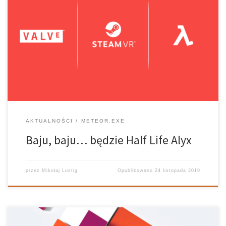
Prowadzący: Mikołaj Lustig, Tomasz GarstkaRealizatorzy: Filip
Krug, Ania Jóźwiak Można powiedzieć, że bywają dni lepsze i
gorsze, ale ostatni wtorek był dniem przełomowym. Z jednej
strony mieliśmy okazję kibicować Polsce w meczu ze Słowenią, w
polityce uświadczyliśmy exposé Mateusza Morawieckiego, w
świecie gamingu […]
AKTUALNOŚCI
METEOR.EXE
Baju, baju… będzie Half Life Alyx
przez
Mikołaj Lustig
Opublikowano
24 listopada 2019