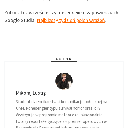
Zobacz też wcześniejszy meteor.exe o zapowiedziach
Google Studia:
Najbliższy tydzień pełen wrażeń
.
AUTOR
Mikołaj Lustig
Student dziennikarstwa i komunikacji społecznej na
UAM. Koneser gier typu survival horror oraz RTS.
Występuje w programie meteor.exe, okazjonalnie
tworzy reportaże tyczące się premier operowych w
Poznaniu dla Przestrzeni kultury, sporadycznie