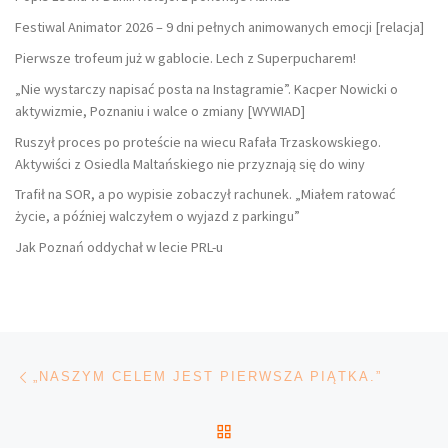
Festiwal Animator 2026 – 9 dni pełnych animowanych emocji [relacja]
Pierwsze trofeum już w gablocie. Lech z Superpucharem!
„Nie wystarczy napisać posta na Instagramie”. Kacper Nowicki o
aktywizmie, Poznaniu i walce o zmiany [WYWIAD]
Ruszył proces po proteście na wiecu Rafała Trzaskowskiego.
Aktywiści z Osiedla Maltańskiego nie przyznają się do winy
Trafił na SOR, a po wypisie zobaczył rachunek. „Miałem ratować
życie, a później walczyłem o wyjazd z parkingu”
Jak Poznań oddychał w lecie PRL-u
Nawigacja wpisu
Poprzedni wpis
„NASZYM CELEM JEST PIERWSZA PIĄTKA.”
POWRÓT DO LISTY POS