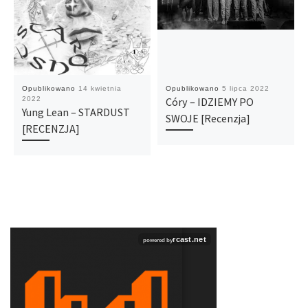
Opublikowano
14 kwietnia
Opublikowano
5 lipca 2022
2022
Córy – IDZIEMY PO
Yung Lean – STARDUST
SWOJE [Recenzja]
[RECENZJA]