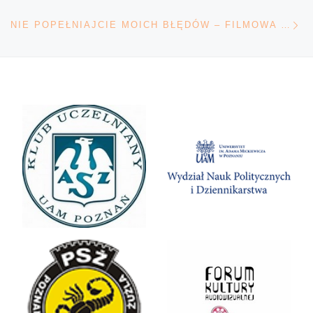
Na
NIE POPEŁNIAJCIE MOICH BŁĘDÓW – FILMOWA HISTORIA TOMKA CHADY