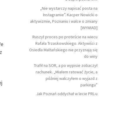
„Nie wystarczy napisać posta na
Instagramie”. Kacper Nowicki o
aktywizmie, Poznaniu i walce o zmiany
[WYWIAD]
Ruszył proces po proteście na wiecu
Rafała Trzaskowskiego. Aktywiści z
We
Osiedla Maltańskiego nie przyznają się
z
do winy
Trafił na SOR, a po wypisie zobaczył
rachunek. „Miałem ratować życie, a
później walczyłem o wyjazd z
j
parkingu”
Jak Poznań oddychał w lecie PRL-u