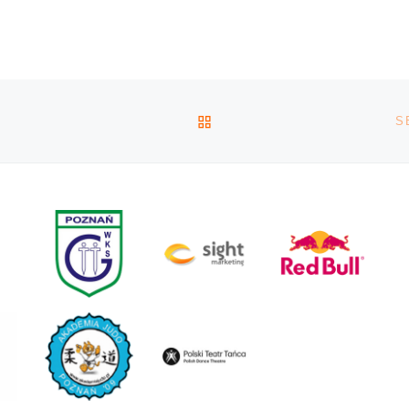
y prawie
nowości, które będzieci
mogli obejrzeć. Paździer
to miesiąc, […]
POWRÓT DO LISTY POS
S