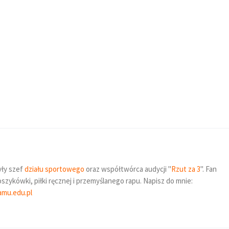
yły szef
działu sportowego
oraz współtwórca audycji "
Rzut za 3
". Fan
szykówki, piłki ręcznej i przemyślanego rapu. Napisz do mnie:
amu.edu.pl