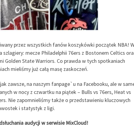
kiwany przez wszystkich fanów koszykówki początek NBA! 
 szlagiery: mecze Philadelphii 76ers z Bostonem Celtics ora
i Golden State Warriors. Co prawda w tych spotkaniach
niach mieliśmy już całą masę zaskoczeń.
ak zawsze, na naszym fanpage`u na Facebooku, ale w same
anych w nocy z czwartku na piątek – Bulls vs 76ers, Heat vs
zers. Nie zapomnieliśmy także o przedstawieniu kluczowych
wostek i statystyk z ligi.
słuchania audycji w serwisie MixCloud!