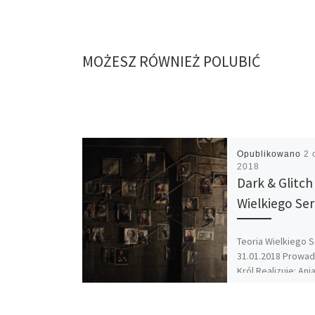
MOŻESZ RÓWNIEŻ POLUBIĆ
Opublikowano
2 
2018
Dark & Glitch
Wielkiego Ser
Teoria Wielkiego S
31.01.2018 Prowadz
Król Realizuje: Ani
Teoria Wielkiego S
będzie krążyć wok