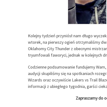
Kolejny tydzień przyniósł nam długo wycze
wtorek, na pierwszy ogień otrzymaliśmy dwa
Oklahomy City Thunder z obecnymi mistrzam
tryumfowali faworyci, jednak w kolejnych d
Codzienne podsumowanie fundujemy Wam, j
audycji skupiliśmy się na spotkaniach rozegr
Wizards oraz oczywiście Lakers vs Trail Bla
informacji z ubiegłego tygodnia, garści cieka
Zapraszamy do od