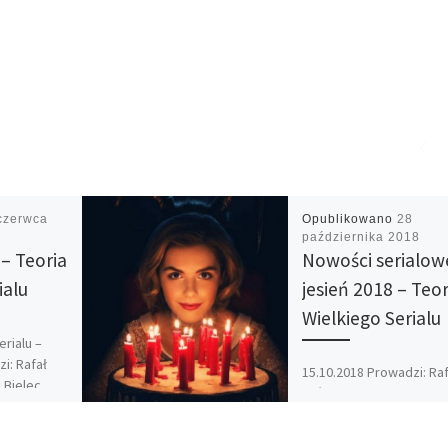
czerwca
Opublikowano
28
października 2018
 – Teoria
Nowości serialow
ialu
jesień 2018 – Teor
Wielkiego Serialu
erialu –
i: Rafał
15.10.2018 Prowadzi: Raf
a Bielec
Król Druga w tym roku
erialu
akademickim TWS stawi
ół tematu
przede wszystkim na