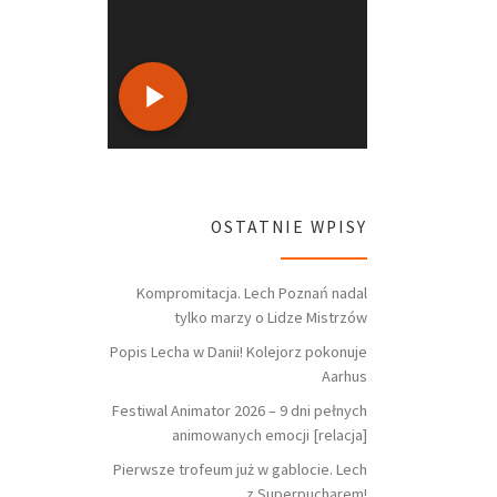
OSTATNIE WPISY
Kompromitacja. Lech Poznań nadal
tylko marzy o Lidze Mistrzów
Popis Lecha w Danii! Kolejorz pokonuje
Aarhus
Festiwal Animator 2026 – 9 dni pełnych
animowanych emocji [relacja]
Pierwsze trofeum już w gablocie. Lech
z Superpucharem!