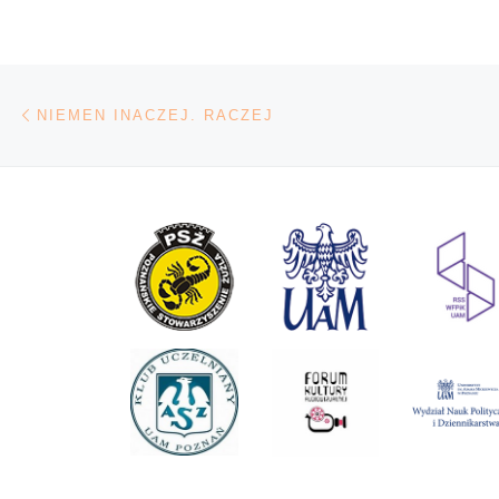
Nawigacja wpisu
Poprzedni wpis
NIEMEN INACZEJ. RACZEJ