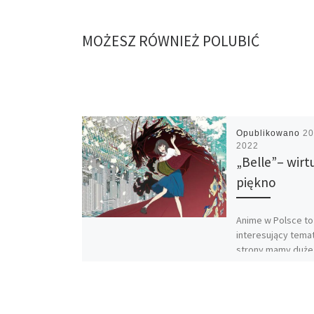
MOŻESZ RÓWNIEŻ POLUBIĆ
Opublikowano
20
2022
„Belle”– wirt
piękno
Anime w Polsce to
interesujący temat
strony mamy duże
fanów oraz produ
uważane za kultow
drugiej zaś […]