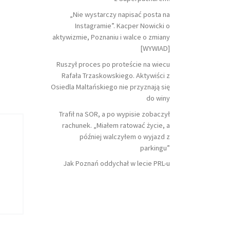
„Nie wystarczy napisać posta na
Instagramie”. Kacper Nowicki o
aktywizmie, Poznaniu i walce o zmiany
[WYWIAD]
Ruszył proces po proteście na wiecu
Rafała Trzaskowskiego. Aktywiści z
Osiedla Maltańskiego nie przyznają się
do winy
Trafił na SOR, a po wypisie zobaczył
rachunek. „Miałem ratować życie, a
później walczyłem o wyjazd z
parkingu”
Jak Poznań oddychał w lecie PRL-u