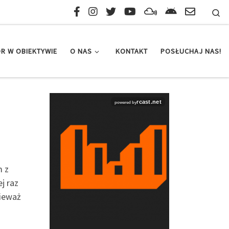
Se
R W OBIEKTYWIE
O NAS
KONTAKT
POSŁUCHAJ NAS!
m z
j raz
nieważ