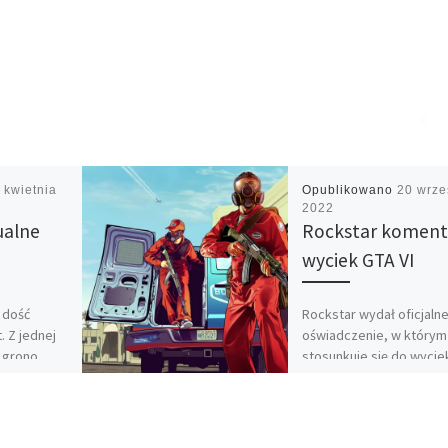
 kwietnia
Opublikowano
20 wrze
2022
ualne
Rockstar koment
wyciek GTA VI
 dość
Rockstar wydał oficjaln
. Z jednej
oświadczenie, w którym
 grono
stosunkuje się do wycie
kcje
GTA VI. Sytuacja ma nie 
e. Z
wpływu na produkcję i i
projekty.