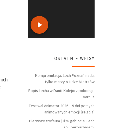
OSTATNIE WPISY
Kompromitacja. Lech Poznań nadal
nich
tylko marzy o Lidze Mistrzów
t
Popis Lecha w Danii! Kolejorz pokonuje
Aarhus
Festiwal Animator 2026 – 9 dni pełnych
animowanych emocji [relacja]
Pierwsze trofeum już w gablocie. Lech
z Superpucharem!