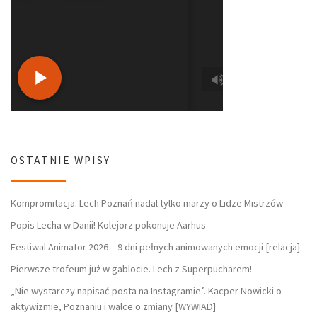
OSTATNIE WPISY
Kompromitacja. Lech Poznań nadal tylko marzy o Lidze Mistrzów
Popis Lecha w Danii! Kolejorz pokonuje Aarhus
Festiwal Animator 2026 – 9 dni pełnych animowanych emocji [relacja]
Pierwsze trofeum już w gablocie. Lech z Superpucharem!
„Nie wystarczy napisać posta na Instagramie”. Kacper Nowicki o
aktywizmie, Poznaniu i walce o zmiany [WYWIAD]