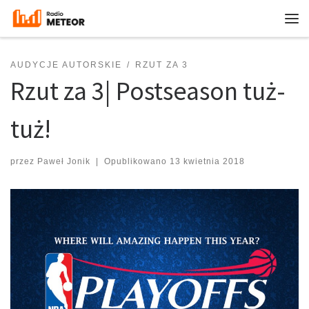
Przejdź do treści
Me
AUDYCJE AUTORSKIE
RZUT ZA 3
Rzut za 3| Postseason tuż-
tuż!
przez
Paweł Jonik
|
Opublikowano
13 kwietnia 2018