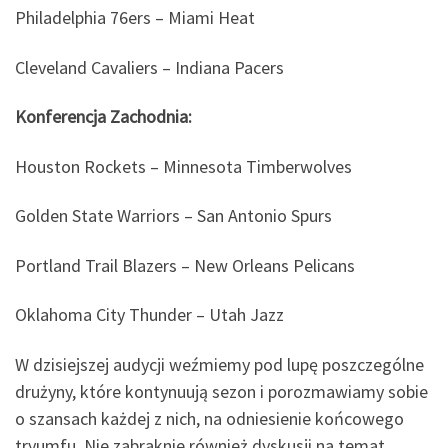
Philadelphia 76ers – Miami Heat
Cleveland Cavaliers – Indiana Pacers
Konferencja Zachodnia:
Houston Rockets – Minnesota Timberwolves
Golden State Warriors – San Antonio Spurs
Portland Trail Blazers – New Orleans Pelicans
Oklahoma City Thunder – Utah Jazz
W dzisiejszej audycji weźmiemy pod lupę poszczególne
drużyny, które kontynuują sezon i porozmawiamy sobie
o szansach każdej z nich, na odniesienie końcowego
tryumfu. Nie zabraknie również dyskusji na temat