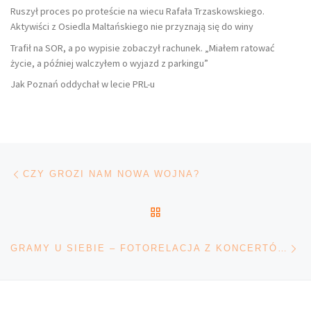
Ruszył proces po proteście na wiecu Rafała Trzaskowskiego.
Aktywiści z Osiedla Maltańskiego nie przyznają się do winy
Trafił na SOR, a po wypisie zobaczył rachunek. „Miałem ratować
życie, a później walczyłem o wyjazd z parkingu”
Jak Poznań oddychał w lecie PRL-u
Nawigacja wpisu
Poprzedni wpis
CZY GROZI NAM NOWA WOJNA?
POWRÓT DO LISTY POS
Na
GRAMY U SIEBIE – FOTORELACJA Z KONCERTÓW GROBERSKA/HOPE LESLIE