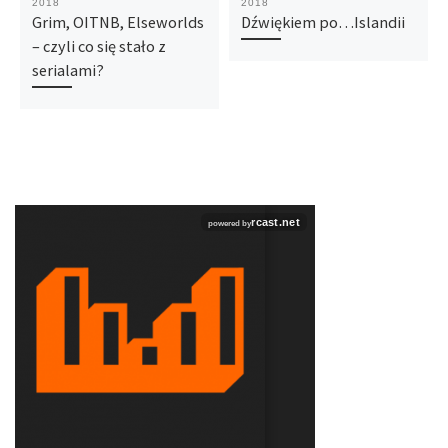
2018
2018
Grim, OITNB, Elseworlds
Dźwiękiem po…Islandii
– czyli co się stało z
serialami?