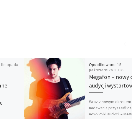
 listopada
Opublikowano
15
października 2018
Megafon – nowy c
ane
audycji wystartow
Wraz z nowym okresem
ne
nadawania przyszedł cz
nowy cykl audycji – Meg
W duecie z Martą Nowak
powracamy z propozycj
2018 Wielka