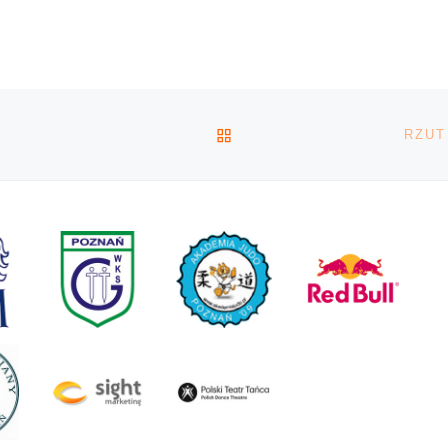
niejednej, […]
powraca do
aktyki i
 Niech
ej
[…]
POWRÓT DO LISTY POS
)
RZUT