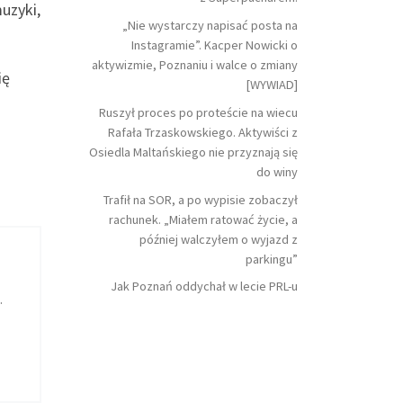
muzyki,
„Nie wystarczy napisać posta na
Instagramie”. Kacper Nowicki o
aktywizmie, Poznaniu i walce o zmiany
ię
[WYWIAD]
Ruszył proces po proteście na wiecu
Rafała Trzaskowskiego. Aktywiści z
Osiedla Maltańskiego nie przyznają się
do winy
Trafił na SOR, a po wypisie zobaczył
rachunek. „Miałem ratować życie, a
później walczyłem o wyjazd z
parkingu”
Jak Poznań oddychał w lecie PRL-u
.