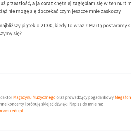
uż przeszłość, a ja coraz chętniej zagłębiam się w ten nurt 
ciąż nie mogę się doczekać czym jeszcze mnie zaskoczy.
najbliższy piątek o 21:00, kiedy to wraz z Martą postaramy s
yszymy się?
redaktor
Magazynu Muzycznego
oraz prowadzący pogadankowy
Megafon
e koncerty i próbuję sklejać dźwięki. Napisz do mnie na:
r.amu.edu.pl