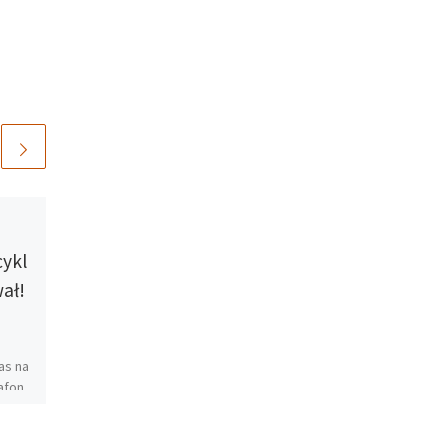
Opublikowano
10 kwietnia
2019
ykl
wolno na blokach –
ał!
10/04/2019
Kochani – środa i zdrowo na
as na
blokach. Nie pijcie, nie palcie,
afon.
sprzątajcie po swoim piesku,
medytujcie, odpalcie sobie
ą
Radio Meteor i pochillujcie