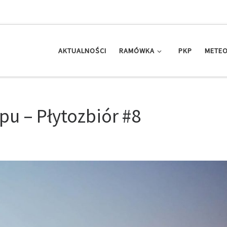
AKTUALNOŚCI
RAMÓWKA
PKP
METEO
pu – Płytozbiór #8
8