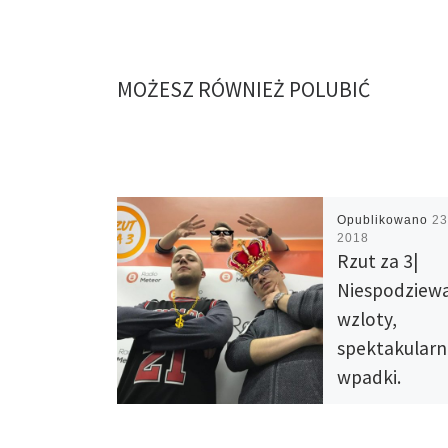
MOŻESZ RÓWNIEŻ POLUBIĆ
Opublikowano
23
2018
Rzut za 3|
Niespodziew
wzloty,
spektakular
wpadki.
Rzut za 3 – 23.11.