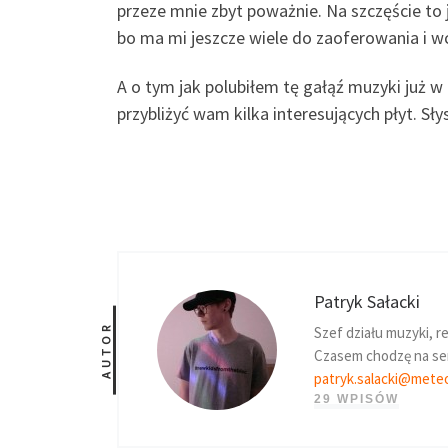
przeze mnie zbyt poważnie. Na szczęście to j
bo ma mi jeszcze wiele do zaoferowania i w
A o tym jak polubiłem tę gałąź muzyki już w 
przybliżyć wam kilka interesujących płyt. Sł
Patryk Sałacki
AUTOR
Szef działu muzyki, 
Czasem chodzę na senn
patryk.salacki@meteo
29 WPISÓW