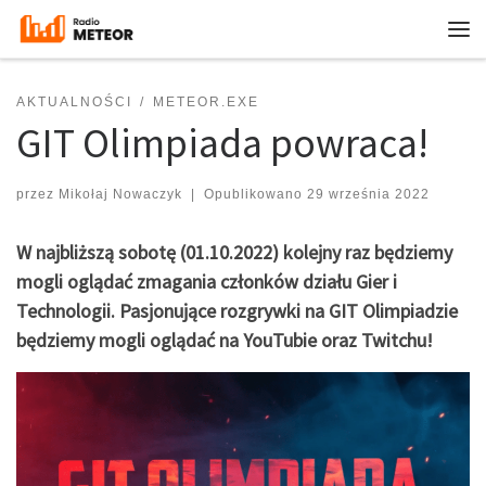
Przejdź do treści
Me
AKTUALNOŚCI
METEOR.EXE
GIT Olimpiada powraca!
przez
Mikołaj Nowaczyk
|
Opublikowano
29 września 2022
W najbliższą sobotę (01.10.2022) kolejny raz będziemy
mogli oglądać zmagania członków działu Gier i
Technologii. Pasjonujące rozgrywki na GIT Olimpiadzie
będziemy mogli oglądać na YouTubie oraz Twitchu!