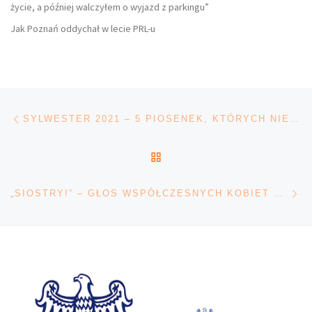
życie, a później walczyłem o wyjazd z parkingu”
Jak Poznań oddychał w lecie PRL-u
Nawigacja wpisu
Poprzedni wpis
SYLWESTER 2021 – 5 PIOSENEK, KTÓRYCH NIE MOŻE ZABRAKNĄĆ
POWRÓT DO LISTY POS
Na
„SIOSTRY!” – GŁOS WSPÓŁCZESNYCH KOBIET W TEATRZE NOWYM