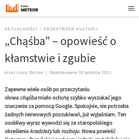
Przejdź do treści
Me
AKTUALNOŚCI
PRZESTRZEŃ KULTURY
„Chąśba” – opowieść o
kłamstwie i zgubie
przez
Luiza Zbiciak
|
Opublikowano
30 grudnia 2021
Zapewne wiele osób po przeczytaniu
słowa
chąśba
miało ochotę szybko wyszukać jego
znaczenie za pomocą Google. Spokojnie, nie potrzeba
żadnych nerwowych poszukiwań, już wyjaśniam. Ten
osobliwy wyraz wywodzi się ze staropolskiego
określenia
kradzieży
lub
rozboju
. Nowa powieść