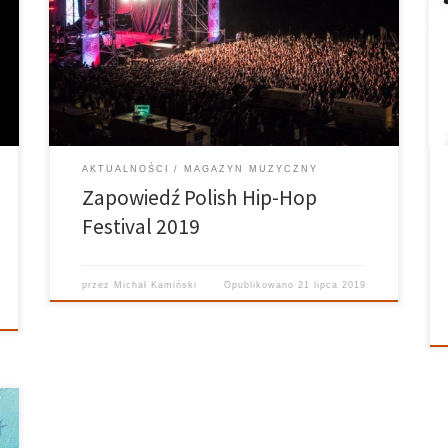
Festival. Już za niespełna 2 tygodnie, od 1-3 sierpnia,
nadwiślańska plaża w Płocku zapełni się słuchaczami
hip-hopu z całej Polski. Czego możemy się
spodziewać po tegorocznej edycji PLHHF? Dokładnie
pamiętam jak w […]
AKTUALNOŚCI
MAGAZYN MUZYCZNY
Zapowiedź Polish Hip-Hop
Festival 2019
przez
Michał Kamiński
Opublikowano
21 lipca 2019