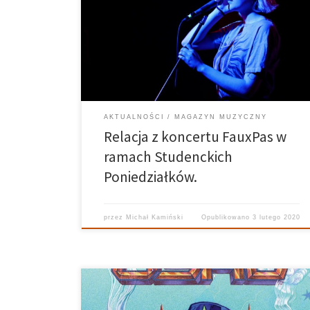
przeglądałem wydarzenia, które niedługo mają
odbyć się w Poznaniu. Moją uwagę przykuły
Studenckie Poniedziałki, a dokładniej toruński zespół,
który miał wystąpić w poniedziałkowy wieczór, w
ramach studenckiego cyklu koncertów.
AKTUALNOŚCI
MAGAZYN MUZYCZNY
Relacja z koncertu FauxPas w
ramach Studenckich
Poniedziałków.
przez
Michał Kamiński
Opublikowano
3 lutego 2020
Ciężka, psychodeliczna, surowa stylistyka i artystyczna