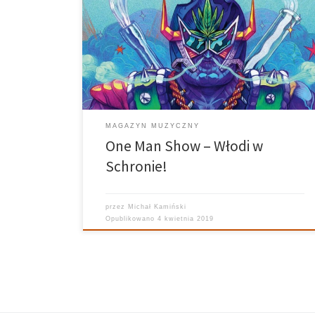
wizja. To słowa, którymi można opisać nie tylko
poznański klub Schron, ale również ostatnią Ep’kę
legendy polskiego rapu – Włodiego, pod tytułem
„OSAD”. Nie bez przyczyny porównałem te dwie
rzeczy, bo właśnie w Schronie, […]
MAGAZYN MUZYCZNY
One Man Show – Włodi w
Schronie!
przez
Michał Kamiński
Opublikowano
4 kwietnia 2019