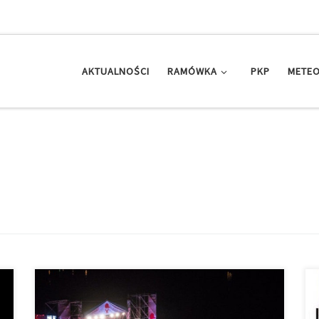
AKTUALNOŚCI
RAMÓWKA
PKP
METEO
Wielkimi krokami zbliża się VII edycja Polish Hip-Hop