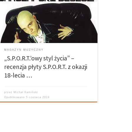
moja nowa płyta, S.P.O.R.T. człowieku, płyta solo,
wiesz?” Tymi słowami w 2001 roku Tede rozpoczynał
swoją solową płytę. Dziś album ten, przez wielu
uważany za jedno z najlepszych i pionierskich […]
MAGAZYN MUZYCZNY
„S.P.O.R.T.’owy styl życia” –
recenzja płyty S.P.O.R.T. z okazji
18-lecia …
przez
Michał Kamiński
Opublikowano
5 czerwca 2019