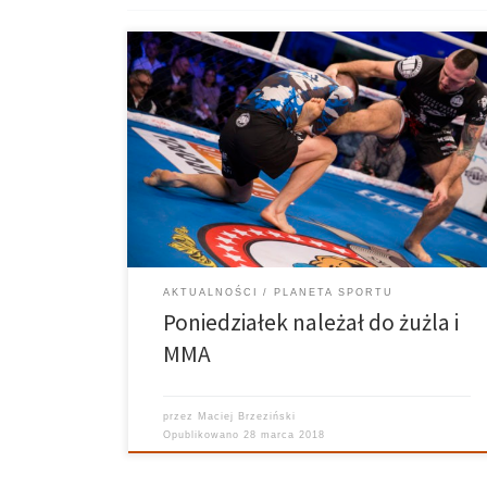
Planeta Sportu 26.03.2018 Prowadzą: Maciej
Brzeziński, Natalia Kowalczyk Realizuje: Hubert
Weydmann W poniedziałkowej Planecie Sportu
mieliśmy dwóch gości. Pierwszym z nich był trener
PSŻ-u Poznań, Tomasz Bajerski, który opowiedział o
przygotowaniach Skorpionów do zbliżającego się
coraz większymi krokami sezonu. […]
AKTUALNOŚCI
PLANETA SPORTU
Poniedziałek należał do żużla i
MMA
przez
Maciej Brzeziński
Opublikowano
28 marca 2018