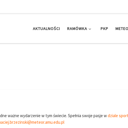
AKTUALNOŚCI
RAMÓWKA
PKP
METEO
żadne ważne wydarzenie w tym świecie. Spełnia swoje pasje w
dziale spo
aciej.brzezinski@meteor.amu.edu.pl