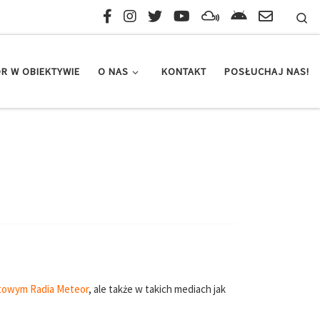
Se
R W OBIEKTYWIE
O NAS
KONTAKT
POSŁUCHAJ NAS!
rtowym Radia Meteor
, ale także w takich mediach jak