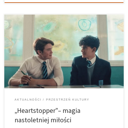
Typowe teen drama obfituje w seks, narkotyki i wulgaryzmy.
„Heartstopper” jest zupełnie inne i absolutnie na tym nie traci.
Znajduje równowagę pomiędzy kłopotami a radością, romansem
a przyjaźnią, powagą i humorem. Dodatkowo ta opowieść ma
szansę podbić wasze serca i […]
AKTUALNOŚCI
PRZESTRZEŃ KULTURY
„Heartstopper”– magia
nastoletniej miłości