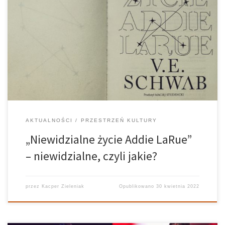
„Nigdy nie módl się do bogów, którzy odpowiadają po zmroku” –
usłyszała Addie LaRue. Może spotkać cię ponad trzysta lat życia, w
których trakcie: zobaczysz na własne oczy wielkie wydarzenia
historyczne, poznasz i zainspirujesz największych artystów świata,
których prace przyniosą […]
AKTUALNOŚCI
PRZESTRZEŃ KULTURY
„Niewidzialne życie Addie LaRue”
– niewidzialne, czyli jakie?
przez
Kacper Zieleniak
Opublikowano
30 kwietnia 2022