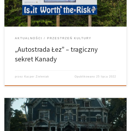
[…]
AKTUALNOŚCI
PRZESTRZEŃ KULTURY
„Autostrada Łez” – tragiczny
sekret Kanady
przez
Kacper Zieleniak
Opublikowano
25 lipca 2022
Aż trzy lata czekaliśmy na kontynuację przygód dzieciaków z
Hawkins. Czas biegnie nieubłaganie i zarówno bohaterowie, jak i