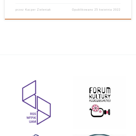
przez
Kacper Zieleniak
Opublikowano
25 kwietnia 2022