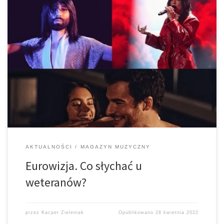
Eurowizja rozpocznie się już w maju. Z tego powodu przyglądamy
się karierom jej weteranów. Sprawdź, co słychać m.in. u Loreen!
AKTUALNOŚCI
MAGAZYN MUZYCZNY
Eurowizja. Co słychać u
weteranów?
przez
Kacper Zieleniak
Opublikowano
28 kwietnia 2022