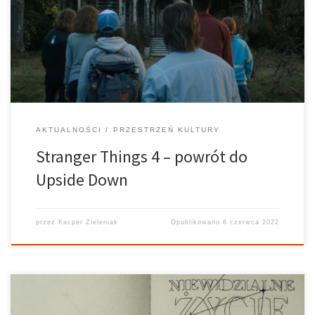
grający ich aktorzy to w zasadzie już młodzi dorośli. Stranger
Things jest prawdziwym fenomenem — czwarty sezon opowieści
był prawdopodobnie najbardziej wyczekiwaną […]
AKTUALNOŚCI
PRZESTRZEŃ KULTURY
Stranger Things 4 – powrót do
Upside Down
przez
Kacper Zieleniak
Opublikowano
6 czerwca 2022