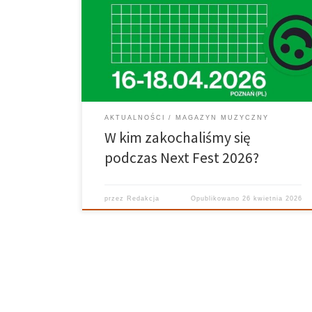
kolejny zamienił Poznań w żywy organizm pulsujący
muzyką – od kameralnych, intymnych setów po
koncerty, które zostawiały po sobie jeszcze długo
wybrzmiewający szum. Wśród dziesiątek występów
każdy z nas znalazł coś innego: […]
AKTUALNOŚCI
MAGAZYN MUZYCZNY
W kim zakochaliśmy się
podczas Next Fest 2026?
przez
Redakcja
Opublikowano
26 kwietnia 2026