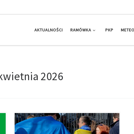
AKTUALNOŚCI
RAMÓWKA
PKP
METEO
kwietnia 2026
Cudzoziemcy zajmują coraz więcej miejsca w
strukturze etnicznej Polski. Jak ich coraz większa