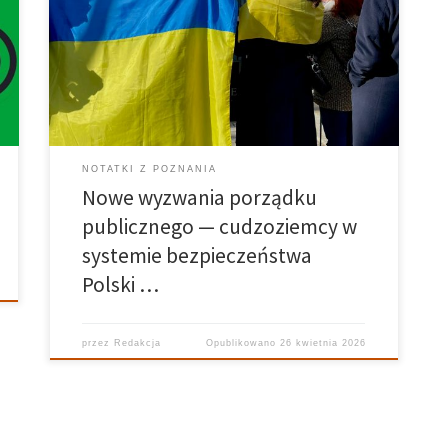
obecność wpływa na bezpieczeństwo kraju? Wpływy
migracji na demografię, rynek pracy oraz wyzwania
dla służb porządkowych. Współczesna Polska
przechodzi jedną z najszybszych transformacji
demograficznych w swojej powojennej […]
NOTATKI Z POZNANIA
Nowe wyzwania porządku
publicznego — cudzoziemcy w
systemie bezpieczeństwa
Polski …
przez
Redakcja
Opublikowano
26 kwietnia 2026