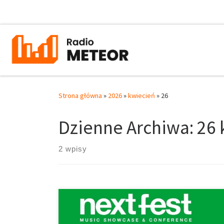
Przejdź do treści
Strona główna
»
2026
»
kwiecień
»
26
Dzienne Archiwa:
26 
2 wpisy
Next Fest Music Showcase & Conference po raz