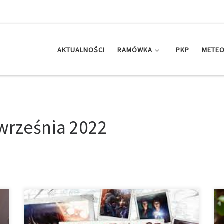
AKTUALNOŚCI
RAMÓWKA
PKP
METEO
września 2022
Każdy z nas chociaż kojarzy markę Ubisoft, która z roku