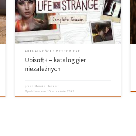
na rok zyskuje coraz większą popularność, ciągle się
rozwijając. Co nowego pojawiło się w ostatnim czasie
na platformie? Ubisoft wprowadza katalog gier
niezależnych do swojej usługi abonamentowej
Ubisoft+. Znajdują się […]
AKTUALNOŚCI
METEOR.EXE
Ubisoft+ – katalog gier
niezależnych
przez
Monika Heckert
Opublikowano
15 września 2022