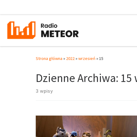
Przejdź do treści
Strona główna
»
2022
»
wrzesień
»
15
Dzienne Archiwa:
15 
3 wpisy
Nintendo Switch to konsola przenośna, która zyskała
dużą popularność—nie tylko ze względu na design,