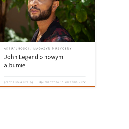
John legend wydał swój kolejny album. Tym razem
zapraszamy do przeczytania tekstu, w którym
poznacie spojrzenie autora krążka.
AKTUALNOŚCI
MAGAZYN MUZYCZNY
John Legend o nowym
albumie
przez
Oliwia Szeląg
Opublikowano
15 września 2022