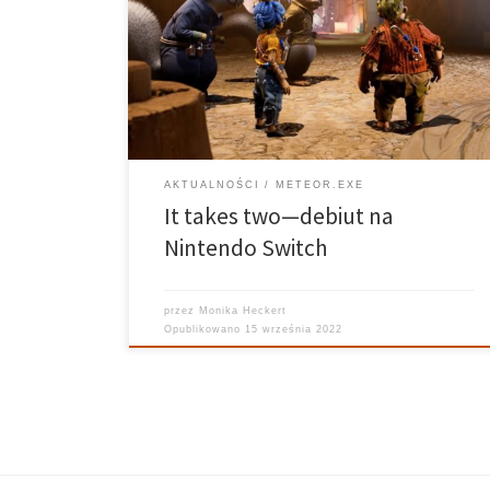
ale przede wszystkim na mobilność—możemy
zabierać swoje ulubione gry gdziekolwiek chcemy. Do
katalogu dodany zostaje kolejny ciekawy tytuł. „It
takes two” swoją premierę miało dwudziestego
szóstego […]
AKTUALNOŚCI
METEOR.EXE
It takes two—debiut na
Nintendo Switch
przez
Monika Heckert
Opublikowano
15 września 2022