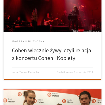
słowa w Sali Ziemi w Poznaniu, w wykonaniu najlepszych polskich
artystek. „First We Take Manhattan” to tytuł popularnej pieśń […]
MAGAZYN MUZYCZNY
Cohen wiecznie żywy, czyli relacja
z koncertu Cohen i Kobiety
przez
Tymon Pastucha
Opublikowano
3 stycznia 2019