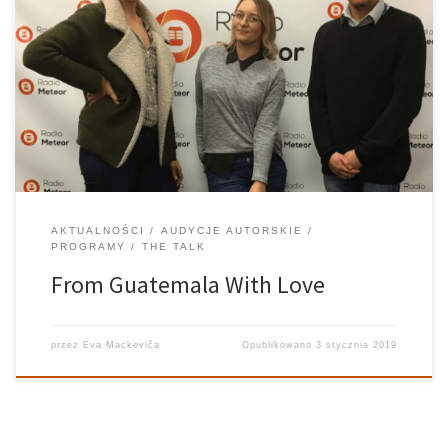
I’ve been trying to get myself to write this article for quite some
time. The holiday season is definitely not an easy time for
productivity, but finally I have gotten myself out of the pit of
laziness. So here we […]
AKTUALNOŚCI
AUDYCJE AUTORSKIE
PROGRAMY
THE TALK
From Guatemala With Love
przez
Eva Mackeviča
Opublikowano
3 stycznia 2019