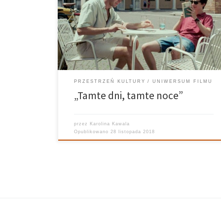
Kawala Realizuje: Ania Bielec Grafika: Kuba Siedlecki
„Tamte dni, tamte noce”– film dramatyczny z 2017
roku w reżyserii Luki Guadagnino. Obraz powstał na
podstawie scenariusza Jamesa Ivory’ego, opartego na
powieści André Acimana z 2007 […]
PRZESTRZEŃ KULTURY
UNIWERSUM FILMU
„Tamte dni, tamte noce”
przez
Karolina Kawala
Opublikowano
28 listopada 2018