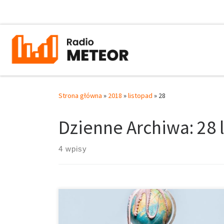
Przejdź do treści
Strona główna
»
2018
»
listopad
»
28
Dzienne Archiwa:
28 
4 wpisy
Dzisiaj miały być nowości i będą, ale nie tylko! Gramy