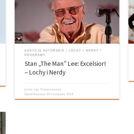
Tomaszewska Gość: Mateusz Cholewa 12 listopada
2018 r. zmarł Stan „The Man” Lee, niezwykły człowiek
głęboko związanym z komiksowym światem. By
uczcić pamięć o nim, powstała audycja, której
możecie posłuchać poniżej, a także ten […]
AUDYCJE AUTORSKIE
LOCHY I NERDY
PROGRAMY
Stan „The Man” Lee: Excelsior!
– Lochy i Nerdy
przez
Iga Tomaszewska
Opublikowano
28 listopada 2018