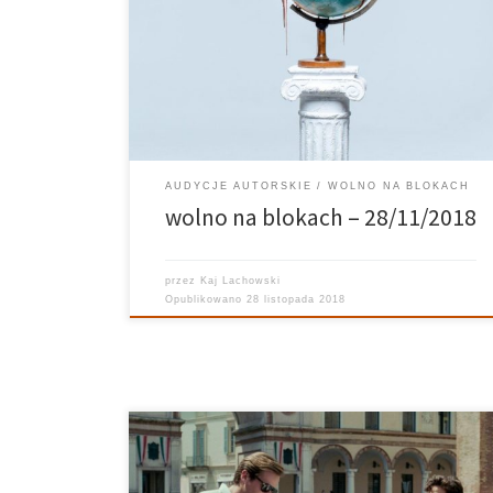
różne bujające rzeczy! Odpal i przekonaj się jakie! fot.
Tuzza Globale realizował Kamil Malicki Playlista:
Anderson .Paak – Who R U? Luidji – Néons rouges /
Belles chansons The Alchemist […]
AUDYCJE AUTORSKIE
WOLNO NA BLOKACH
wolno na blokach – 28/11/2018
przez
Kaj Lachowski
Opublikowano
28 listopada 2018
Uniwersum Filmu – 23.10.2018 Prowadzi: Karolina