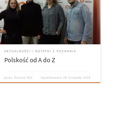
Wydziale Historycznym UAM. Konferencja naukowa
„Polskość jedna czy trzy? Echa zaborów u progu
odzyskania niepodległości oraz współcześnie” to
wydarzenie, które patrzy na to, czy przez pryzmat
[…]
AKTUALNOŚCI
NOTATKI Z POZNANIA
Polskość od A do Z
przez
Szymon Miś
Opublikowano
28 listopada 2018