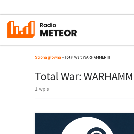
Przejdź do treści
Strona główna
»
Total War: WARHAMMER III
Total War: WARHAMME
1 wpis
Najlepiej sprzedającą się grą na Steam został Upadek