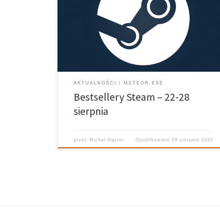
Światła, czyli rozszerzenie do sieciowego FPS-a
Destiny 2. Dodatek zadebiutuje 23 lutego przyszłego
roku i obecnie można kupić go wraz z roczną
przepustką sezonową. Kolejne miejsce okupuje Total
War: WARHAMMER III w […]
AKTUALNOŚCI
METEOR.EXE
Bestsellery Steam – 22-28
sierpnia
przez
Michał Gąsior
Opublikowano
29 sierpnia 2022