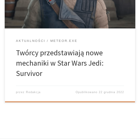
tajemnicy […]
AKTUALNOŚCI
METEOR.EXE
Twórcy przedstawiają nowe
mechaniki w Star Wars Jedi:
Survivor
przez
Redakcja
Opublikowano
22 grudnia 2022