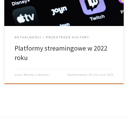
minionych 365 dniach. No […]
AKTUALNOŚCI
PRZESTRZEŃ KULTURY
Platformy streamingowe w 2022
roku
przez
Mikołaj Linkowski
Opublikowano
29 stycznia 2023