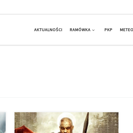
AKTUALNOŚCI
RAMÓWKA
PKP
METEO
Michał Gołkowski w ostatniej części trylogii o
przygodach Ezekiela Siódmego nie dawał