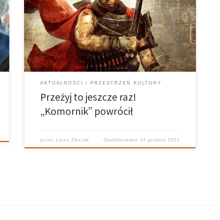
czytelnikom zbyt wielkiego pola do nadziei na
rozszerzenie serii. Jednak listopad przyniósł fanom
nie lada niespodziankę w postaci najnowszej części
pod tytułem „Komornik. Arena Dłużników #1”. Gorzej
być nie może? […]
AKTUALNOŚCI
PRZESTRZEŃ KULTURY
Przeżyj to jeszcze raz!
„Komornik” powrócił
przez
Luiza Zbiciak
Opublikowano
14 grudnia 2021