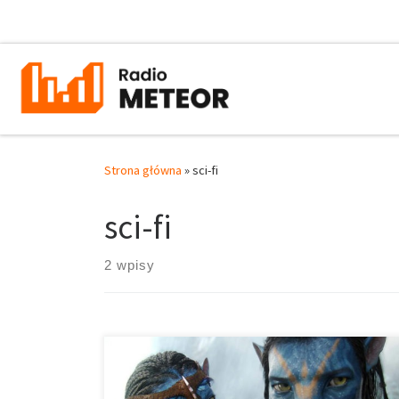
Przejdź do treści
Strona główna
»
sci-fi
sci-fi
2 wpisy
Jamesa Camerona nie trzeba pewnie przedstawiać