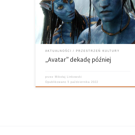
żadnemu miłośnikowi kina. Twórca takich klasyków
kina jak „Obcy: Decydujące starcie”, „Terminator 2:
Dzień sądu” czy „Titanic”. Jednak to „Avatar” od tego
reżysera stał się najlepiej zarabiającym filmem w
historii kina. Legendarny wręcz film, […]
AKTUALNOŚCI
PRZESTRZEŃ KULTURY
„Avatar” dekadę później
przez
Mikołaj Linkowski
Opublikowano
5 października 2022