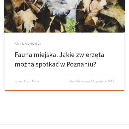
poza tym dynamicznym i mimo wszystko dość jednostajnym
organizmem dostrzegamy choćby skwery […]
AKTUALNOŚCI
Fauna miejska. Jakie zwierzęta
można spotkać w Poznaniu?
przez
Piotr Feler
Opublikowano
18 grudnia 2020