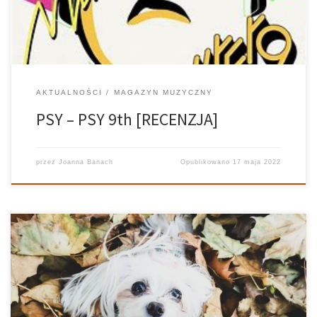
AKTUALNOŚCI
MAGAZYN MUZYCZNY
PSY – PSY 9th [RECENZJA]
przez
Joanna Banach
Opublikowano
17 maja 2022
Szybko, szybciej… Miasta to dla większości z nas synonim ilości.
Ilość ta przemawia do każdego przez gęstą zabudowę, pełne
autobusy, wieczne korki i zapchane parkingi. Pół biedy, kiedy