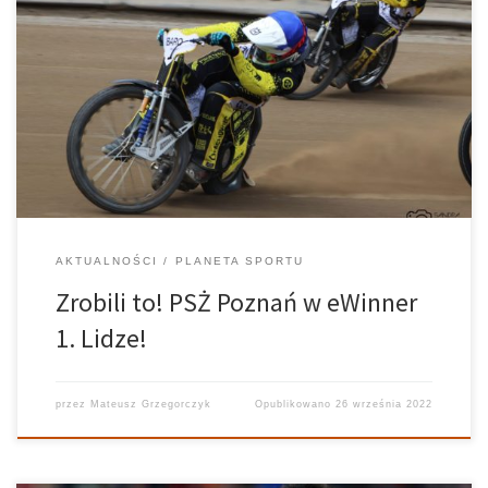
W niedzielę w Opolu odbyło się rewanżowe spotkanie finału 2.
Ligi Żużlowej. Od początku meczu aż do samego końca wynik był
na styku. Mimo wygranej gospodarzy wynikiem 46:44, to właśnie
SpecHouse PSŻ Poznań awansował do eWinner 1. Ligi. Osłabiony
PSŻ […]
AKTUALNOŚCI
PLANETA SPORTU
Zrobili to! PSŻ Poznań w eWinner
1. Lidze!
przez
Mateusz Grzegorczyk
Opublikowano
26 września 2022