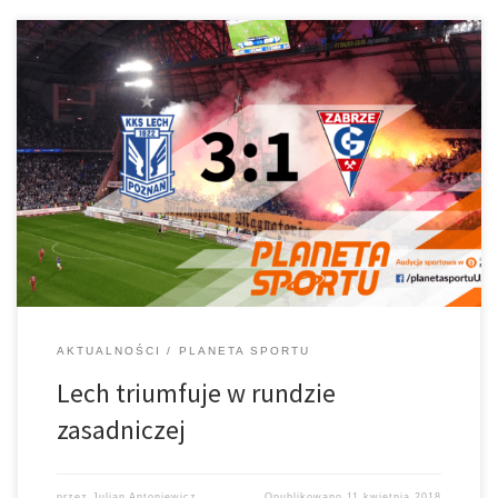
Relacja z meczu Lech Poznań – Górnik Zabrze 10.04.2018, autor:
Julian Antoniewicz Sportowy Poznań wciąż żyje sobotnim
zwycięstwem Lecha Poznań nad Górnikiem Zabrze. Twierdza
Bułgarska pozostała niezdobyta, a Nenad Bjelica, jego
zawodnicy, a także kibice Kolejorza, mogli na zakończenie […]
AKTUALNOŚCI
PLANETA SPORTU
Lech triumfuje w rundzie
zasadniczej
przez
Julian Antoniewicz
Opublikowano
11 kwietnia 2018