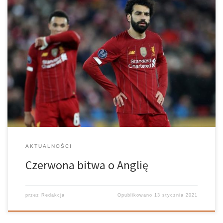
W piłce nożnej bardzo często dochodzi to tzw. derbów, czyli
potyczki dwóch drużyn z jednego miasta, bądź też klubów, które
ze względów historycznych nie okazują względem siebie
sympatii. W Hiszpanii takim meczem niewątpliwie jest pojedynek
między Atletico Madryt, a Realem […]
AKTUALNOŚCI
Czerwona bitwa o Anglię
przez
Redakcja
Opublikowano
13 stycznia 2021