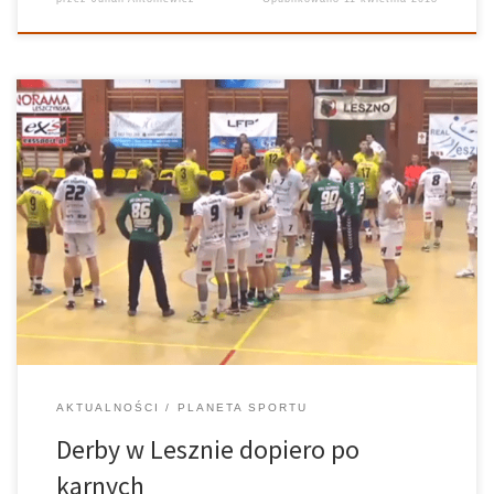
MKS Real-Astromal Leszno 21:21(4:1) WKS Grunwald Poznań
Komentują: Sebastian Kierzek, Barbara Wrotniewska Do ostatnich
minut ważyły się losy derbowego spotkania pomiędzy Realem
Astromal Leszno a Grunwaldem Poznań w 1. lidze piłki ręcznej
mężczyzn. W regulaminowym czasie gry padł wynik 21:21. […]
AKTUALNOŚCI
PLANETA SPORTU
Derby w Lesznie dopiero po
karnych