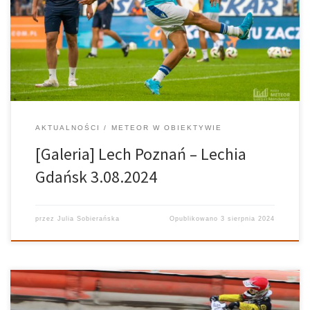
Fotorelacja z meczu Lech Poznań – Lechia Gdańsk. Fot. Łukasz
Mendelski
AKTUALNOŚCI
METEOR W OBIEKTYWIE
[Galeria] Lech Poznań – Lechia
Gdańsk 3.08.2024
przez
Julia Sobierańska
Opublikowano
3 sierpnia 2024