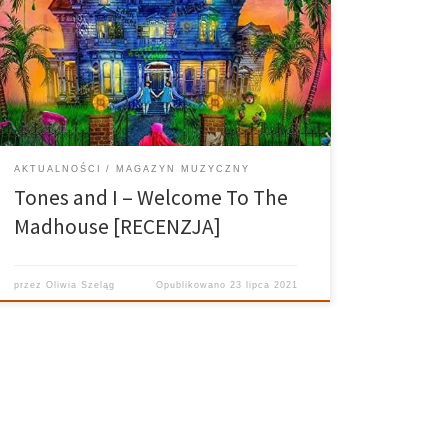
Sprawdź, czy Tones and I, czyli autorka popularnego
hitu udźwignęła swój debiut!
AKTUALNOŚCI
MAGAZYN MUZYCZNY
Tones and I – Welcome To The
Madhouse [RECENZJA]
przez
Oliwia Szeląg
Opublikowano
23 lipca 2021