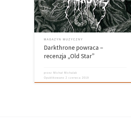
niemalże ikonicznego Transilvanian Hunger. Zawsze
byłem twardym zwolennikiem ich rówieśników czyli
Mayhem oraz Burzum, którym poświęcałem nieco
więcej […]
MAGAZYN MUZYCZNY
Darkthrone powraca –
recenzja „Old Star”
przez
Michał Michalak
Opublikowano
2 czerwca 2019