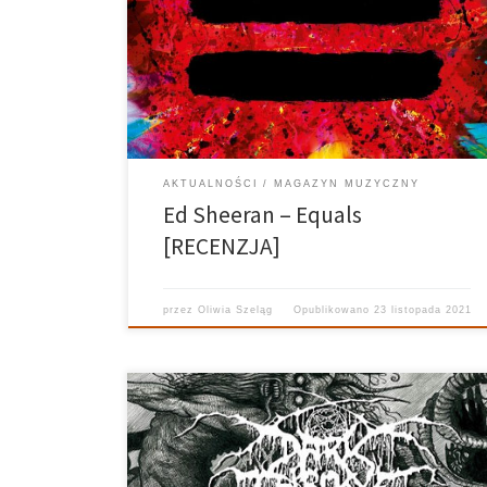
Ed Sheeran prezentuje prawdopodobnie ostatni
krążek z matematycznej serii. Przekonaj się, jakie jest
Equals, czytając naszą recenzję!
AKTUALNOŚCI
MAGAZYN MUZYCZNY
Ed Sheeran – Equals
[RECENZJA]
przez
Oliwia Szeląg
Opublikowano
23 listopada 2021
Fenriz Ty stary draniu, znowu to zrobiłeś… Na samym
początku muszę przyznać, że nie śledziłem zbyt
mocno działań Darkthrone po wypuszczeniu już