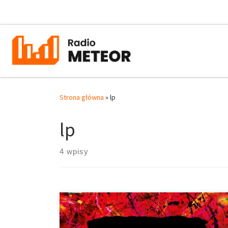
Przejdź do treści
Strona główna
»
lp
lp
4 wpisy