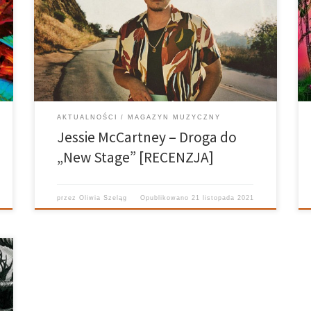
Jessie McCartney powraca po 7-letniej przerwie. Jego
nowy materiał jest na zaskakująco wysokim poziomie.
Sprawdź recenzję albumu New Stage!
AKTUALNOŚCI
MAGAZYN MUZYCZNY
Jessie McCartney – Droga do
„New Stage” [RECENZJA]
przez
Oliwia Szeląg
Opublikowano
21 listopada 2021