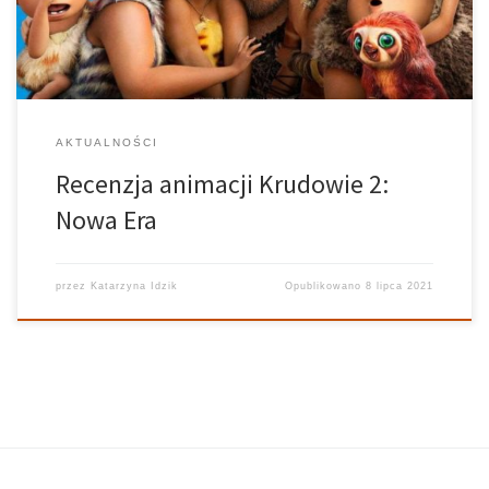
aby zaciekawić wszystkich na salach kinowych. Nie […]
AKTUALNOŚCI
Recenzja animacji Krudowie 2:
Nowa Era
przez
Katarzyna Idzik
Opublikowano
8 lipca 2021