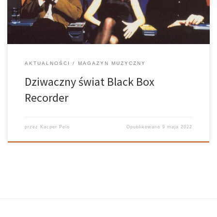
najciekawszych zjawisk wyspiarskiej sceny. Gdy raz […]
AKTUALNOŚCI
MAGAZYN MUZYCZNY
Dziwaczny świat Black Box
Recorder
przez
Kacper Pelo
Opublikowano
9 maja 2022