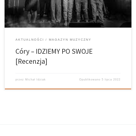
AKTUALNOŚCI
MAGAZYN MUZYCZNY
Córy – IDZIEMY PO SWOJE
[Recenzja]
przez
Michał Idziak
Opublikowano
5 lipca 2022