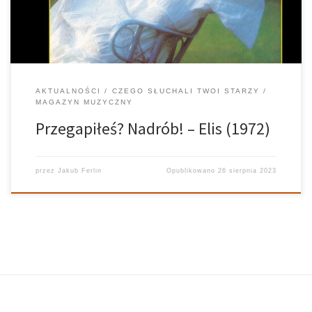
AKTUALNOŚCI
CZEGO SŁUCHALI TWOI STARZY
MAGAZYN MUZYCZNY
Przegapiłeś? Nadrób! – Elis (1972)
przez
Jakub Ferlin
Opublikowano
26 sierpnia 2023