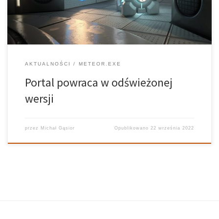
AKTUALNOŚCI
METEOR.EXE
Portal powraca w odświeżonej
wersji
przez
Michał Gąsior
Opublikowano
22 września 2022