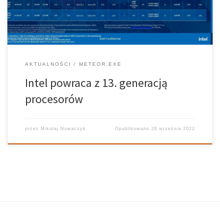
postępie jak najbardziej. […]
AKTUALNOŚCI
METEOR.EXE
Intel powraca z 13. generacją
procesorów
przez
Mikołaj Nowaczyk
Opublikowano
28 września 2022