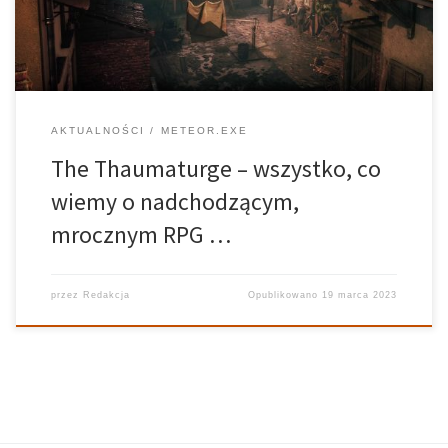
nadchodząca produkcja polskiego […]
AKTUALNOŚCI
METEOR.EXE
The Thaumaturge – wszystko, co
wiemy o nadchodzącym,
mrocznym RPG …
przez
Redakcja
Opublikowano
19 marca 2023