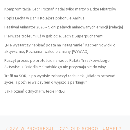
Kompromitacja. Lech Poznań nadal tylko marzy o Lidze Mistrzów
Popis Lecha w Danii! Kolejorz pokonuje Aarhus
Festiwal Animator 2026 – 9 dni pełnych animowanych emocji [relacja]
Pierwsze trofeum już w gablocie. Lech z Superpucharem!
„Nie wystarczy napisać posta na Instagramie”. Kacper Nowicki o
aktywizmie, Poznaniu i walce o zmiany [WYWIAD]
Ruszył proces po proteście na wiecu Rafała Trzaskowskiego.
Aktywiści z Osiedla Maltańskiego nie przyznają się do winy
Trafił na SOR, a po wypisie zobaczył rachunek. „Miałem ratować
życie, a później walczyłem o wyjazd z parkingu”
Jak Poznań oddychał w lecie PRL-u
Nawigacja wpisu
Poprzedni wpis
GZA W PROGRESJI – CZY OLD SCHOOL UMARŁ?