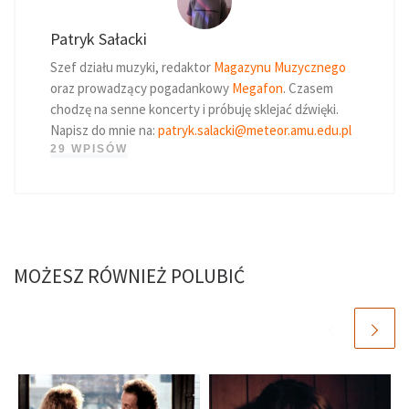
Patryk Sałacki
Szef działu muzyki, redaktor
Magazynu Muzycznego
oraz prowadzący pogadankowy
Megafon
. Czasem
chodzę na senne koncerty i próbuję sklejać dźwięki.
Napisz do mnie na:
patryk.salacki@meteor.amu.edu.pl
29 WPISÓW
MOŻESZ RÓWNIEŻ POLUBIĆ