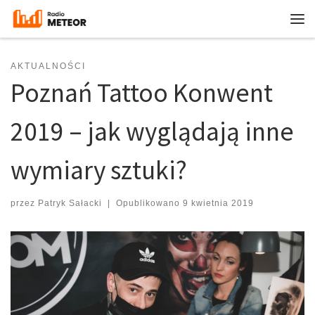
Przejdź do treści
Me
AKTUALNOŚCI
Poznań Tattoo Konwent
2019 – jak wyglądają inne
wymiary sztuki?
przez
Patryk Sałacki
|
Opublikowano
9 kwietnia 2019