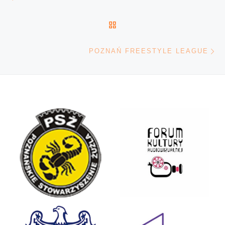
POWRÓT DO LISTY POS
Na
POZNAŃ FREESTYLE LEAGUE