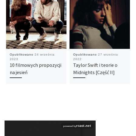
Opublikowano
24 września
Opublikowano
27 września
2023
2022
10 filmowych propozycji
Taylor Swift i teorie o
na jesień
Midnights [Część II]