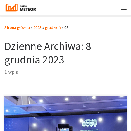
Przejdź do treści
Me
Strona główna
»
2023
»
grudzień
»
08
Dzienne Archiwa:
8
grudnia 2023
1 wpis
W dniach 1 i 2 grudnia odbyło się Ogólnopolskie Forum Mediów
Akademickich 2023 w budynku Giełdy Papierów Wartościowych w