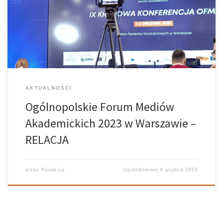
Warszawie. Wydarzenie dzieliło się na dwa typy panele: media i
PR & marketing. Konferencja miała na celu poszerzyć wiedzę
uczestników o […]
AKTUALNOŚCI
Ogólnopolskie Forum Mediów
Akademickich 2023 w Warszawie –
RELACJA
przez
Redakcja
Opublikowano
8 grudnia 2023