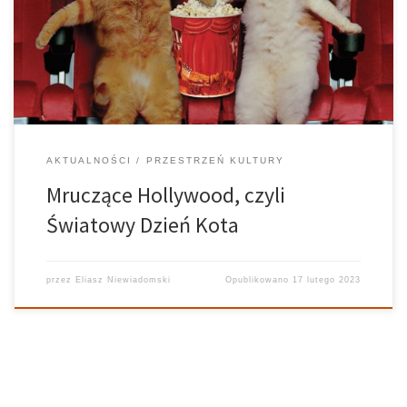
którym nasi rozmruczani przyjaciele obchodzą swoje specjalne
święto. Z tej okazji pozwolę sobie zaprosić Was na kocie
czerwone dywany […]
AKTUALNOŚCI
PRZESTRZEŃ KULTURY
Mruczące Hollywood, czyli
Światowy Dzień Kota
przez
Eliasz Niewiadomski
Opublikowano
17 lutego 2023