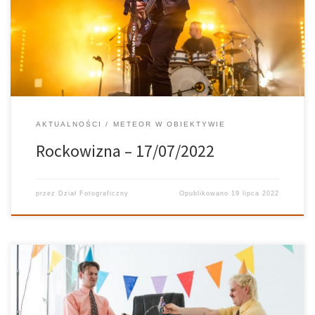
zabrakło ważnych nazw z krajowej sceny. Przed publicznością
zaprezentowały się Strachy na Lachy, Organek oraz Kasia
Kowalska. Naładowani potężnymi dźwiękami już nie możemy […]
AKTUALNOŚCI
METEOR W OBIEKTYWIE
Rockowizna – 17/07/2022
przez
Dział Fotograficzny
Opublikowano
19 lipca 2022
Polska scena niezależna obfituje dziesiątki ciekawych projektów.