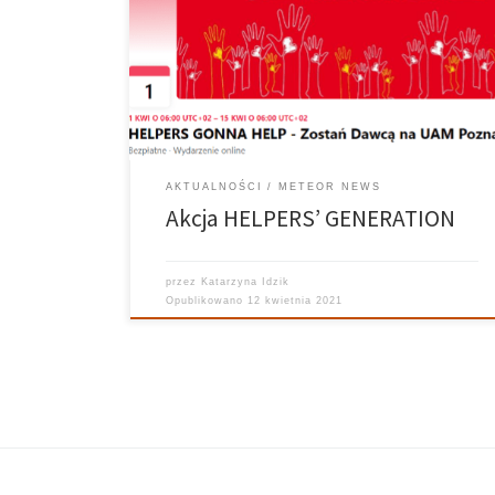
niesie ze sobą wielką moc. Te słowa promują fundację
DKMS, która każdego dnia poszukuje Dawców do
przeszczepu swoich komórek macierzystych lub
szpiku w celu uratowaniu osoby z diagnozą
nowotworu krwi. W Polsce co […]
AKTUALNOŚCI
METEOR NEWS
Akcja HELPERS’ GENERATION
przez
Katarzyna Idzik
Opublikowano
12 kwietnia 2021