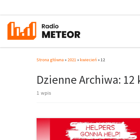
Przejdź do treści
Strona główna
»
2021
»
kwiecień
»
12
Dzienne Archiwa:
12 
1 wpis
„Pomaganie mamy w genach” proste hasło, które