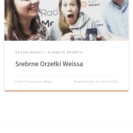
mieliśmy okazję porozmawiać ze zdobywczyniami vice
mistrzostwa Polski w futsalu kobiet – Alicją Zając oraz Dominiką
Dewicką, z którą łączyliśmy się prosto z Wrocławia.
AKTUALNOŚCI
PLANETA SPORTU
Srebrne Orzełki Weissa
przez
Przemysław Majer
Opublikowano
16 marca 2018