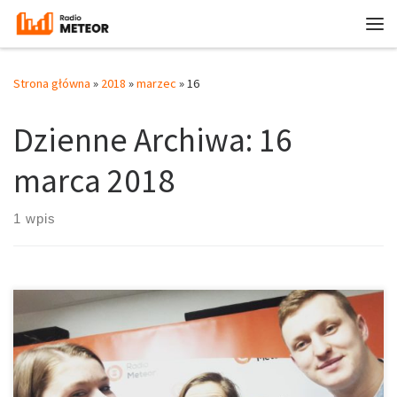
Przejdź do treści
Me
Strona główna
»
2018
»
marzec
»
16
Dzienne Archiwa:
16
marca 2018
1 wpis
Planeta Sportu 16.03.2018 Prowadzą: Przemysław Majer, Anna
Kowalik Realizuje: Anna Bielec W dzisiejszej Planety Sportu