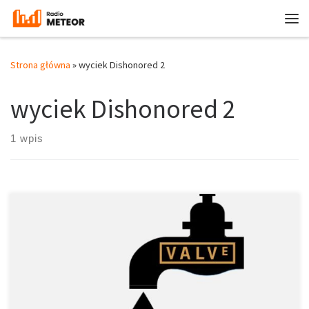
Przejdź do treści
Me
Strona główna
»
wyciek Dishonored 2
wyciek Dishonored 2
1 wpis
Wycieki gier dotyczą coraz częściej dużych studiów. Ostatnio
dotknął GTA VI od Rockstara. Jak właściwie dochodzi do takich
sytuacji?