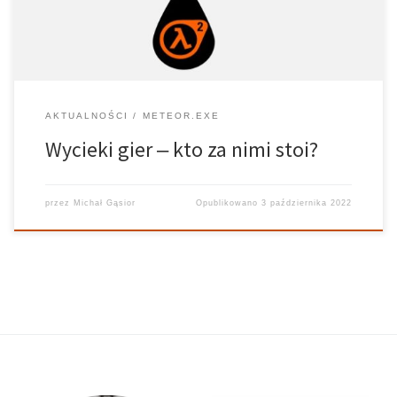
AKTUALNOŚCI
METEOR.EXE
Wycieki gier ‒ kto za nimi stoi?
przez
Michał Gąsior
Opublikowano
3 października 2022