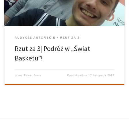
koszykówki oraz […]
AUDYCJE AUTORSKIE
RZUT ZA 3
Rzut za 3| Podróż w „Świat
Basketu”!
przez
Paweł Jonik
Opublikowano
17 listopada 2018